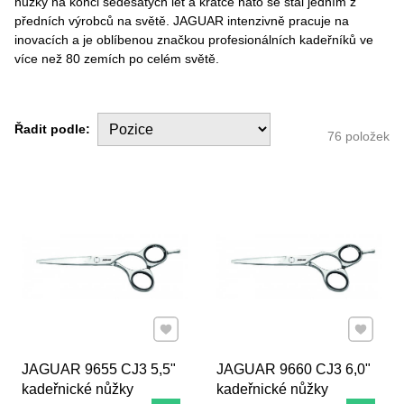
nůžky na konci šedesátých let a krátce nato se stal jedním z
předních výrobců na světě. JAGUAR intenzivně pracuje na
inovacích a je oblíbenou značkou profesionálních kadeřníků ve
více než 80 zemích po celém světě.
Řadit podle:
76
položek
Přidat k Oblíbeným
Přidat k
JAGUAR 9655 CJ3 5,5"
JAGUAR 9660 CJ3 6,0"
kadeřnické nůžky
kadeřnické nůžky