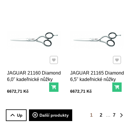
Přidat k Oblíbeným
Přidat k
JAGUAR 21160 Diamond
JAGUAR 21165 Diamond
6,0" kadeřnické nůžky
6,5" kadeřnické nůžky
Do košíku
Do ko
Cena s DPH
Cena s DPH
6672,71 Kč
6672,71 Kč
1
2
7
Up
Další produkty
Dalš