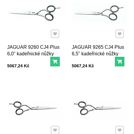
Přidat k Oblíbeným
Přidat k
JAGUAR 9260 CJ4 Plus
JAGUAR 9265 CJ4 Plus
6,0" kadeřnické nůžky
6,5" kadeřnické nůžky
Do košíku
Do ko
Cena s DPH
Cena s DPH
5067,24 Kč
5067,24 Kč
Přidat k Oblíbeným
Přidat k