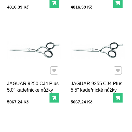
Do košíku
Do ko
Cena s DPH
Cena s DPH
4816,39 Kč
4816,39 Kč
Přidat k Oblíbeným
Přidat k
JAGUAR 9250 CJ4 Plus
JAGUAR 9255 CJ4 Plus
5,0" kadeřnické nůžky
5,5" kadeřnické nůžky
Do košíku
Do ko
Cena s DPH
Cena s DPH
5067,24 Kč
5067,24 Kč