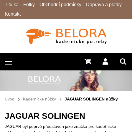
Titulka
Fotky
Obchodní podmínky
Doprava a platby
Kontakt
Hledat
Menu
0 Kč
Přihlásit s
Vyh
Úvod
Kadeřnické nůžky
JAGUAR SOLINGEN nůžky
JAGUAR SOLINGEN
JAGUAR byl poprvé představen jako značka pro kadeřnické