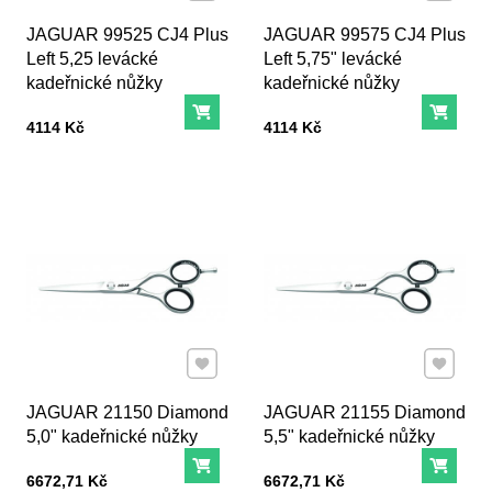
JAGUAR 99525 CJ4 Plus
JAGUAR 99575 CJ4 Plus
Left 5,25 levácké
Left 5,75" levácké
kadeřnické nůžky
kadeřnické nůžky
Do košíku
Do ko
Cena s DPH
Cena s DPH
4114 Kč
4114 Kč
Přidat k Oblíbeným
Přidat k
JAGUAR 21150 Diamond
JAGUAR 21155 Diamond
5,0" kadeřnické nůžky
5,5" kadeřnické nůžky
Do košíku
Do ko
Cena s DPH
Cena s DPH
6672,71 Kč
6672,71 Kč