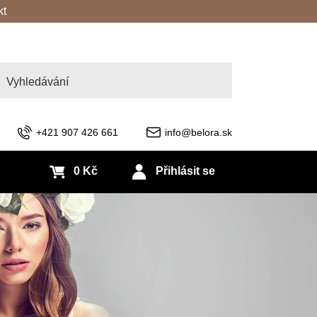
kt
edat
+421 907 426 661
info@belora.sk
0 Kč
Přihlásit se