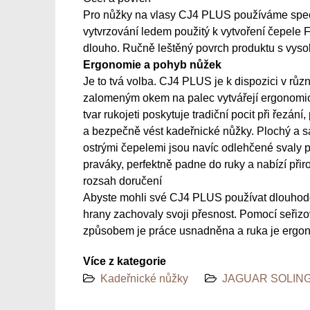
Pro nůžky na vlasy CJ4 PLUS používáme speciá
vytvrzování ledem použitý k vytvoření čepele F
dlouho. Ručně leštěný povrch produktu s vyso
Ergonomie a pohyb nůžek
Je to tvá volba. CJ4 PLUS je k dispozici v různ
zalomeným okem na palec vytvářejí ergonomicko
tvar rukojeti poskytuje tradiční pocit při řezá
a bezpečně vést kadeřnické nůžky. Plochý a 
ostrými čepelemi jsou navíc odlehčené svaly p
praváky, perfektně padne do ruky a nabízí př
rozsah doručení
Abyste mohli své CJ4 PLUS používat dlouhodobě
hrany zachovaly svoji přesnost. Pomocí seřizo
způsobem je práce usnadněna a ruka je ergo
Více z kategorie
Kadeřnické nůžky
JAGUAR SOLING