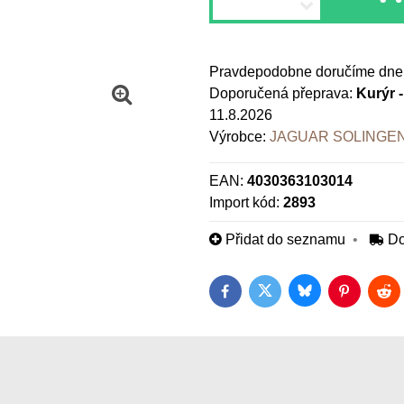
Pravdepodobne doručíme dne
Kurýr 
11.8.2026
Výrobce:
JAGUAR SOLINGE
EAN:
4030363103014
Import kód:
2893
Přidat do seznamu
Do
Bluesky
Twitter
Facebook
Pinterest
Red