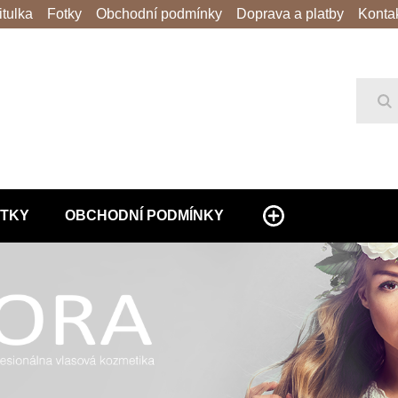
itulka
Fotky
Obchodní podmínky
Doprava a platby
Konta
Hl
TKY
OBCHODNÍ PODMÍNKY