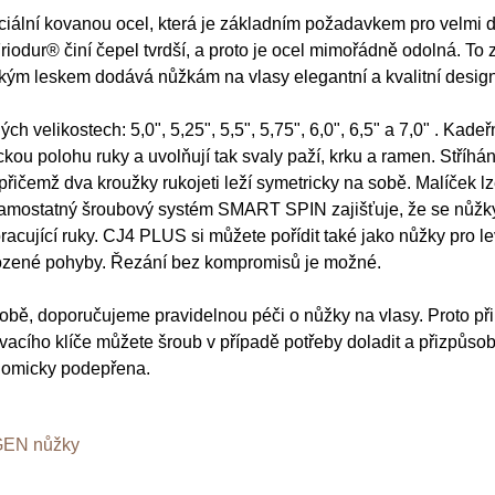
lní kovanou ocel, která je základním požadavkem pro velmi dlo
riodur® činí čepel tvrdší, a proto je ocel mimořádně odolná. To
kým leskem dodává nůžkám na vlasy elegantní a kvalitní design
ých velikostech: 5,0", 5,25", 5,5", 5,75", 6,0", 6,5" a 7,0" . Ka
u polohu ruky a uvolňují tak svaly paží, krku a ramen. Stříhá
ní, přičemž dva kroužky rukojeti leží symetricky na sobě. Malíček
samostatný šroubový systém SMART SPIN zajišťuje, že se nůžky
racující ruky. CJ4 PLUS si můžete pořídit také jako nůžky pro 
irozené pohyby. Řezání bez kompromisů je možné.
, doporučujeme pravidelnou péči o nůžky na vlasy. Proto při ko
vacího klíče můžete šroub v případě potřeby doladit a přizpůso
nomicky podepřena.
EN nůžky