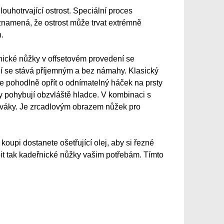
uhotrvající ostrost. Speciální proces
 znamená, že ostrost může trvat extrémně
.
deřnické nůžky v offsetovém provedení se
ní se stává příjemným a bez námahy. Klasický
 lze pohodlně opřít o odnímatelný háček na prsty
 pohybují obzvláště hladce. V kombinaci s
leváky. Je zrcadlovým obrazem nůžek pro
upi dostanete ošetřující olej, aby si řezné
bit tak kadeřnické nůžky vašim potřebám. Tímto