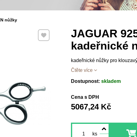
N nůžky
JAGUAR 9255
Přidat k Oblíbeným
kadeřnické 
kadeřnické nůžky pro klouzavý 
Čtěte více
Dostupnost:
skladem
Cena s DPH
5067,24 Kč
ks