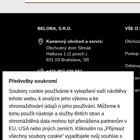
BELORA, S.R.O.
VŠE O
Kamenný obchod a servis:
Obchod
Obchodný dom Slimák
Postup 
Hálkova 1 (2.posch.)
831 03 Bratislava, SR
Odstou
+421 907 426 661
Doprava
Předvolby soukromí
info@belora.sk
Ochran
Soubory cookie používáme k vylepšení vaší návštěvy
Otevírací hodiny
tohoto webu, k analýze jeho výkonu a ke
Pondělí-Středa 8.30-16.00
shromažďování údajů o jeho používání. Můžeme k
Čtvrtek-Pátek 8.30-15.00
tomu použít nástroje a služby třetích stran a
shromážděná data mohou být přenášena partnerům v
OBJEDNÁVKY
EU, USA nebo jiných zemích. Kliknutím na „Přijmout
Stav objednávky
všechny soubory cookie“ vyjadřujete svůj souhlas s