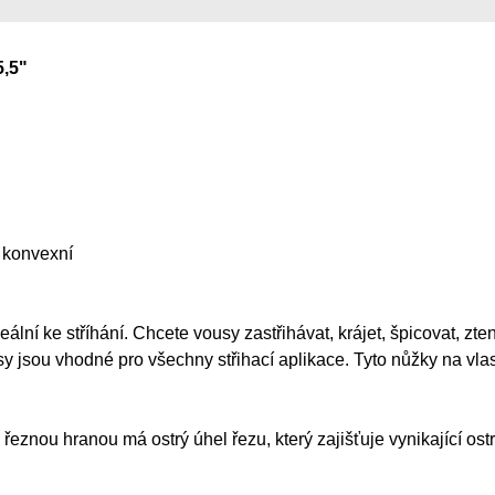
,5"
 konvexní
 ke stříhání. Chcete vousy zastřihávat, krájet, špicovat, ztenč
y jsou vhodné pro všechny střihací aplikace. Tyto nůžky na vla
řeznou hranou má ostrý úhel řezu, který zajišťuje vynikající o