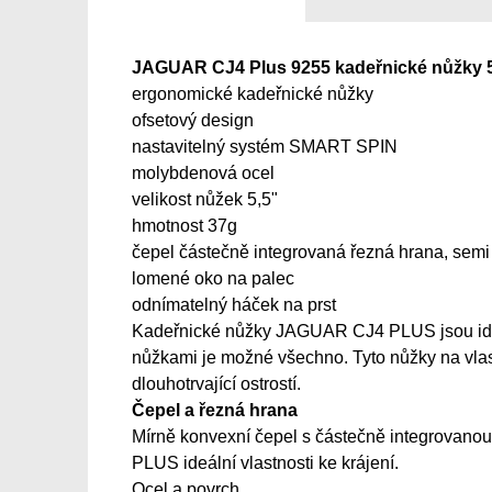
JAGUAR CJ4 Plus 9255 kadeřnické nůžky 5
ergonomické kadeřnické nůžky
ofsetový design
nastavitelný systém SMART SPIN
molybdenová ocel
velikost nůžek 5,5"
hmotnost 37g
čepel částečně integrovaná řezná hrana, semi
lomené oko na palec
odnímatelný háček na prst
Kadeřnické nůžky JAGUAR CJ4 PLUS jsou ideální
nůžkami je možné všechno. Tyto nůžky na vlas
dlouhotrvající ostrostí.
Čepel a řezná hrana
Mírně konvexní čepel s částečně integrovanou 
PLUS ideální vlastnosti ke krájení.
Ocel a povrch