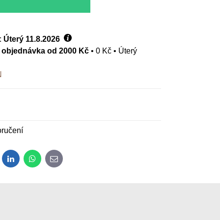
:
Úterý
11.8.2026
- objednávka od 2000 Kč
•
0 Kč
•
Úterý
N
ručení
dit
LinkedIn
WhatsApp
E-mail