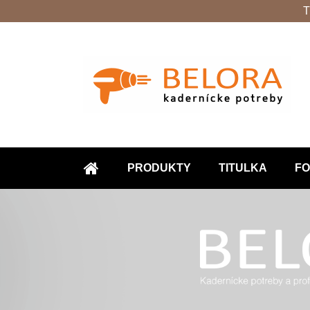
T
PRODUKTY
TITULKA
FO
ÚVOD