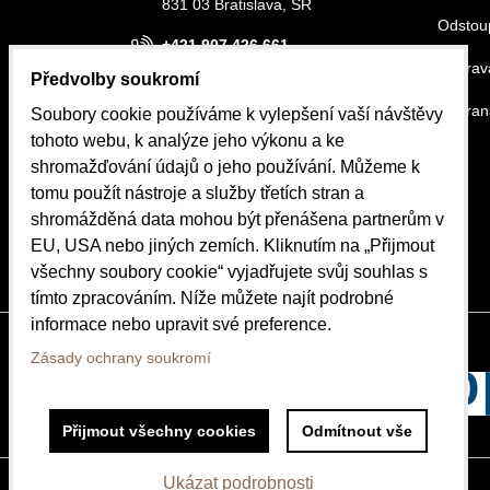
831 03 Bratislava, SR
Odstou
+421 907 426 661
Doprava
Předvolby soukromí
info@belora.sk
Ochran
Soubory cookie používáme k vylepšení vaší návštěvy
Otevírací hodiny
tohoto webu, k analýze jeho výkonu a ke
Pondělí-Středa 8.30-16.00
shromažďování údajů o jeho používání. Můžeme k
Čtvrtek-Pátek 8.30-15.00
tomu použít nástroje a služby třetích stran a
shromážděná data mohou být přenášena partnerům v
OBJEDNÁVKY
EU, USA nebo jiných zemích. Kliknutím na „Přijmout
Stav objednávky
všechny soubory cookie“ vyjadřujete svůj souhlas s
tímto zpracováním. Níže můžete najít podrobné
informace nebo upravit své preference.
Zásady ochrany soukromí
Přijmout všechny cookies
Odmítnout vše
Ukázat podrobnosti
Předvolby soukromí
Zásady ochrany soukromí