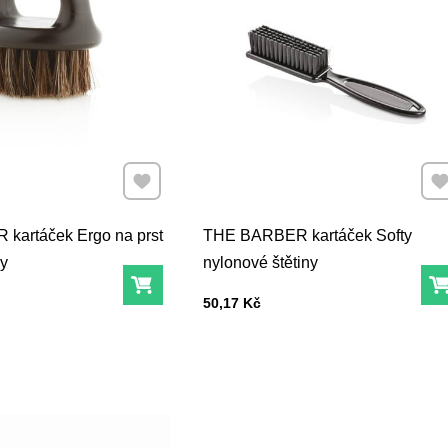
Přidat k Oblíbeným
Při
kartáček Ergo na prst
THE BARBER kartáček Softy
ny
nylonové štětiny
Do košíku
Cena s DPH
50,17 Kč