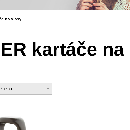
e na vlasy
R kartáče na 
Pozice