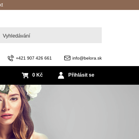
kt
edat
+421 907 426 661
info@belora.sk
0 Kč
Přihlásit se