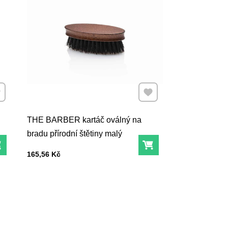
dat k Oblíbeným
Přidat k Oblíbeným
THE BARBER kartáč oválný na
bradu přírodní štětiny malý
Do košíku
Do košíku
Cena s DPH
165,56 Kč