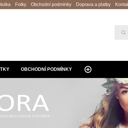
itulka
Fotky
Obchodní podmínky
Doprava a platby
Konta
Hl
TKY
OBCHODNÍ PODMÍNKY