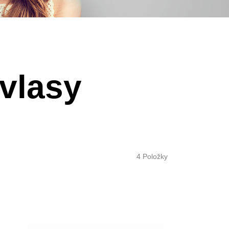
vlasy
4
Položky