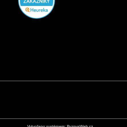
Vytvořeno systémem:
ByznysWeb.cz