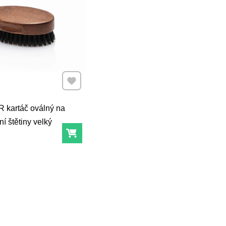
Přidat k Oblíbeným
kartáč oválný na
ní štětiny velký
Do košíku