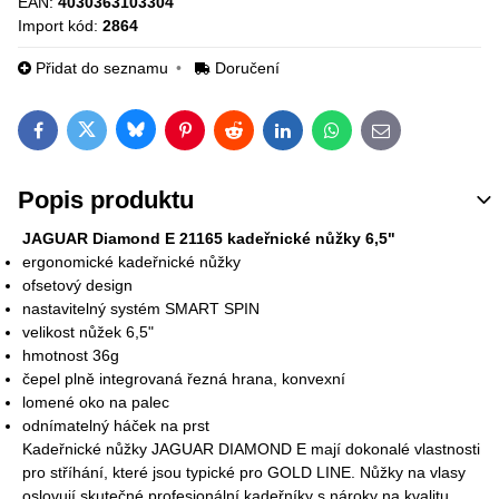
EAN:
4030363103304
Import kód:
2864
Přidat do seznamu
Doručení
Bluesky
Twitter
Facebook
Pinterest
Reddit
LinkedIn
WhatsApp
E-mail
Popis produktu
JAGUAR Diamond E 21165 kadeřnické nůžky 6,5"
ergonomické kadeřnické nůžky
ofsetový design
nastavitelný systém SMART SPIN
velikost nůžek 6,5"
hmotnost 36g
čepel plně integrovaná řezná hrana, konvexní
lomené oko na palec
odnímatelný háček na prst
Kadeřnické nůžky JAGUAR DIAMOND E mají dokonalé vlastnosti
pro stříhání, které jsou typické pro GOLD LINE. Nůžky na vlasy
oslovují skutečné profesionální kadeřníky s nároky na kvalitu,