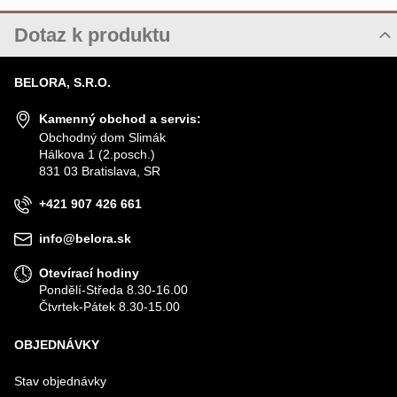
Dotaz k produktu
Nový dotaz k produktu
BELORA, S.R.O.
JMÉNO
Kamenný obchod a servis:
Obchodný dom Slimák
Hálkova 1 (2.posch.)
VÁŠ E-MAIL
831 03 Bratislava, SR
+421 907 426 661
VÁŠ DOTAZ K PRODUKTU
info@belora.sk
Otevírací hodiny
Pondělí-Středa 8.30-16.00
Čtvrtek-Pátek 8.30-15.00
OBJEDNÁVKY
Odeslat
Stav objednávky