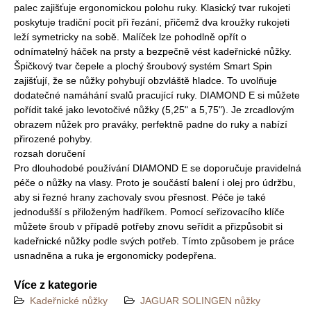
palec zajišťuje ergonomickou polohu ruky. Klasický tvar rukojeti
poskytuje tradiční pocit při řezání, přičemž dva kroužky rukojeti
leží symetricky na sobě. Malíček lze pohodlně opřít o
odnímatelný háček na prsty a bezpečně vést kadeřnické nůžky.
Špičkový tvar čepele a plochý šroubový systém Smart Spin
zajišťují, že se nůžky pohybují obzvláště hladce. To uvolňuje
dodatečné namáhání svalů pracující ruky. DIAMOND E si můžete
pořídit také jako levotočivé nůžky (5,25" a 5,75"). Je zrcadlovým
obrazem nůžek pro praváky, perfektně padne do ruky a nabízí
přirozené pohyby.
rozsah doručení
Pro dlouhodobé používání DIAMOND E se doporučuje pravidelná
péče o nůžky na vlasy. Proto je součástí balení i olej pro údržbu,
aby si řezné hrany zachovaly svou přesnost. Péče je také
jednodušší s přiloženým hadříkem. Pomocí seřizovacího klíče
můžete šroub v případě potřeby znovu seřídit a přizpůsobit si
kadeřnické nůžky podle svých potřeb. Tímto způsobem je práce
usnadněna a ruka je ergonomicky podepřena.
Více z kategorie
Kadeřnické nůžky
JAGUAR SOLINGEN nůžky