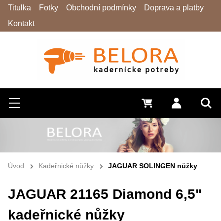
Titulka
Fotky
Obchodní podmínky
Doprava a platby
Kontakt
Hledat
Menu
0 Kč
Přihlásit s
Vyh
Úvod
Kadeřnické nůžky
JAGUAR SOLINGEN nůžky
JAGUAR 21165 Diamond 6,5"
kadeřnické nůžky