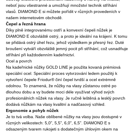
neboť jsou všestranné a umožňují množství technik stříhání
vlasů. DIAMOND E si můžete pořídit v různých provedeních v
našem internetovém obchodě.
Čepel a řezná hrana
Díky plně integrovanému ostří a konvexní čepeli nůžek je
DIAMOND E obzvláště ostrý, a proto je ideální na krájení. K tomu
se přidává ostrý úhel řezu, jehož výsledkem je přesný řez. Duté
broušení vytváří obzvláště jemný pocit při stříhání, což usnadňuje
stříhání při každodenním kadeřnictví.
Ocel a povrch
Na kadeřnické nůžky GOLD LINE je použita kovaná prémiová
speciální ocel. Speciální proces vytvrzování ledem použitý k
vytvoření čepele Friodur® činí čepel tvrdší a ocel extrémně
odolnou. To znamená, že nůžky na vlasy zůstanou ostré po
dlouhou dobu a vy budete moci déle využívat výhod svých
profesionálních nůžek na vlasy. Je ručně leštěná a lesklý povrch
dodává nůžkám na vlasy kvalitní a nadčasový vzhled.
Ergonomie a pohyb nůžek
Je to tvá volba. Naše oblíbené nůžky na vlasy jsou dostupné v
různých velikostech: 5,0", 5,5", 6,0", 6,5". DIAMOND E s
odsazeným tvarem rukojeti s dodatečným úhlovým okem na