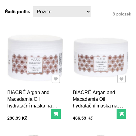
Řadit podle:
8
položek
Přidat k Oblíbeným
Přidat k
BIACRÉ Argan and
BIACRÉ Argan and
Macadamia Oil
Macadamia Oil
hydratační maska na
hydratační maska na
vlasy - 250 ml
vlasy - 500 ml
Do košíku
Do ko
Cena s DPH
Cena s DPH
290,99 Kč
466,59 Kč