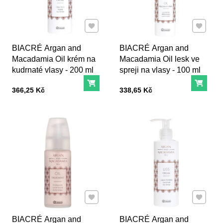
Přidat k Oblíbeným
Přidat k
BIACRÉ Argan and
BIACRÉ Argan and
Macadamia Oil krém na
Macadamia Oil lesk ve
kudrnaté vlasy - 200 ml
spreji na vlasy - 100 ml
Do košíku
Do ko
Cena s DPH
Cena s DPH
366,25 Kč
338,65 Kč
Přidat k Oblíbeným
Přidat k
BIACRÉ Argan and
BIACRÉ Argan and