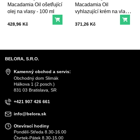
Macadamia Oil ošetřující
Macadamia Oil
olej na vlasy - 100 ml
vyhlazující krém na vlasy
- 200 ml
Do košíku
Do ko
Cena s DPH
Cena s DPH
428,96 Kč
371,26 Kč
BELORA, S.R.O.
Kamenný obchod a servis:
Obchodný dom Slimák
Hálkova 1 (2.posch.)
831 03 Bratislava, SR
+421 907 426 661
info@belora.sk
Otevírací hodiny
Pondělí-Středa 8.30-16.00
Čtvrtek-Pátek 8.30-15.00