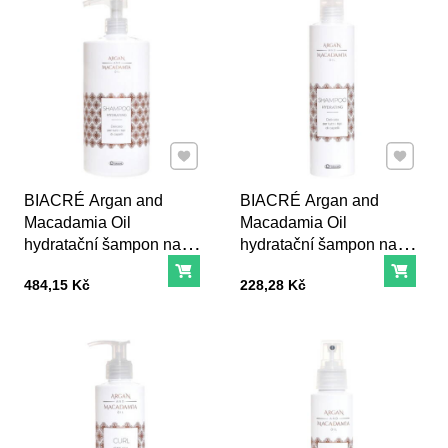
Přidat k Oblíbeným
Přidat k
BIACRÉ Argan and
BIACRÉ Argan and
Macadamia Oil
Macadamia Oil
hydratační šampon na
hydratační šampon na
vlasy - 1000 ml
vlasy - 300 ml
Do košíku
Do ko
Cena s DPH
Cena s DPH
484,15 Kč
228,28 Kč