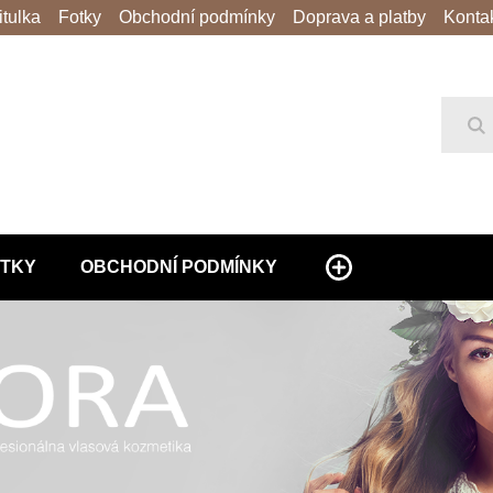
itulka
Fotky
Obchodní podmínky
Doprava a platby
Konta
Hl
TKY
OBCHODNÍ PODMÍNKY