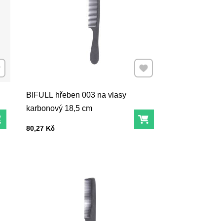
dat k Oblíbeným
Přidat k Oblíbeným
BIFULL hřeben 003 na vlasy
karbonový 18,5 cm
Do košíku
Do košíku
Cena s DPH
80,27 Kč