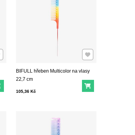
dat k Oblíbeným
Přidat k Oblíbeným
BIFULL hřeben Multicolor na vlasy
22,7 cm
Do košíku
Do košíku
Cena s DPH
105,36 Kč