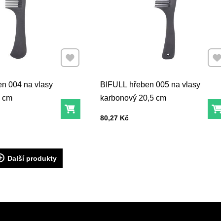
Přidat k Oblíbeným
Při
n 004 na vlasy
BIFULL hřeben 005 na vlasy
2 cm
karbonový 20,5 cm
Do košíku
Cena s DPH
80,27 Kč
Další produkty