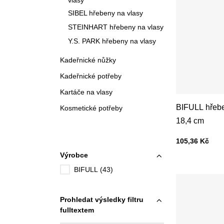
vlasy
SIBEL hřebeny na vlasy
STEINHART hřebeny na vlasy
Y.S. PARK hřebeny na vlasy
Kadeřnické nůžky
Kadeřnické potřeby
Kartáče na vlasy
BIFULL hřebe
Kosmetické potřeby
18,4 cm
Cena s DPH
105,36 Kč
Výrobce
BIFULL (43)
Prohledat výsledky filtru
fulltextem