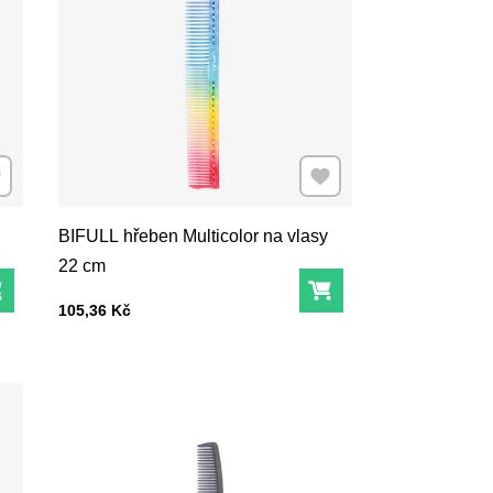
dat k Oblíbeným
Přidat k Oblíbeným
BIFULL hřeben Multicolor na vlasy
22 cm
Do košíku
Do košíku
Cena s DPH
105,36 Kč