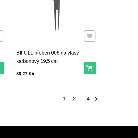
dat k Oblíbeným
Přidat k Oblíbeným
BIFULL hřeben 006 na vlasy
karbonový 19,5 cm
Do košíku
Do košíku
Cena s DPH
80,27 Kč
1
2
4
Další stránka