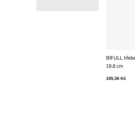
BIFULL hřebe
19,8 cm
Cena s DPH
105,36 Kč