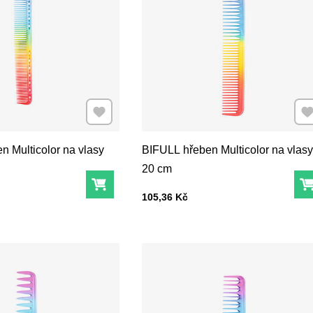
Přidat k Oblíbeným
Při
n Multicolor na vlasy
BIFULL hřeben Multicolor na vlasy
20 cm
Do košíku
Cena s DPH
105,36 Kč