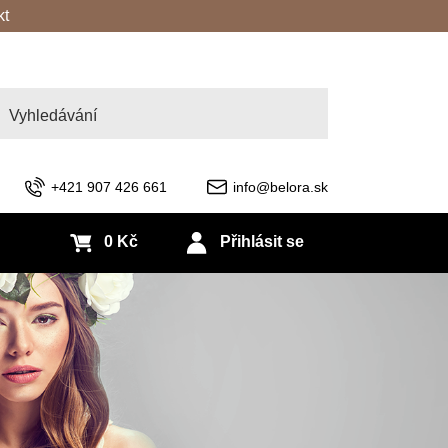
kt
edat
+421 907 426 661
info@belora.sk
0 Kč
Přihlásit se