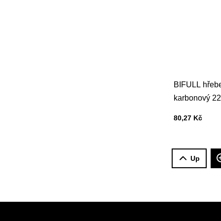
BIFULL hřebe
karbonový 2
Cena s DPH
80,27 Kč
Up