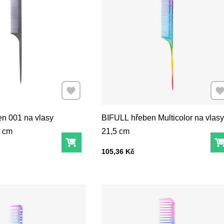
Přidat k Oblíbeným
Při
n 001 na vlasy
BIFULL hřeben Multicolor na vlasy
4 cm
21,5 cm
Do košíku
Cena s DPH
105,36 Kč