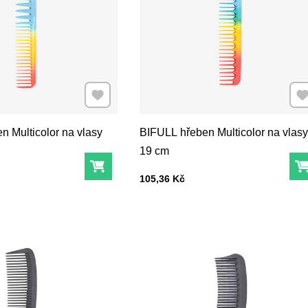
Přidat k Oblíbeným
Při
n Multicolor na vlasy
BIFULL hřeben Multicolor na vlasy
19 cm
Do košíku
Cena s DPH
105,36 Kč