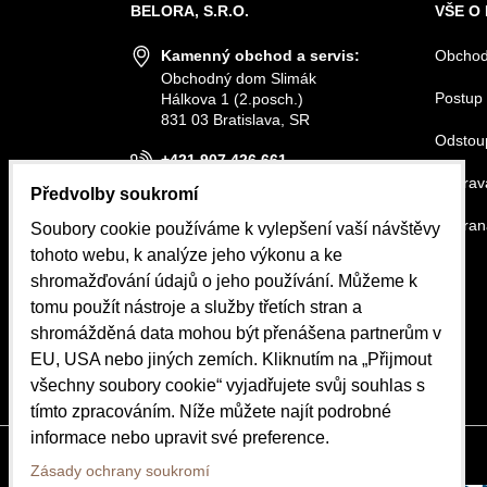
BELORA, S.R.O.
VŠE O
Kamenný obchod a servis:
Obchod
Obchodný dom Slimák
Postup 
Hálkova 1 (2.posch.)
831 03 Bratislava, SR
Odstou
+421 907 426 661
Doprava
Předvolby soukromí
info@belora.sk
Ochran
Soubory cookie používáme k vylepšení vaší návštěvy
Otevírací hodiny
tohoto webu, k analýze jeho výkonu a ke
Pondělí-Středa 8.30-16.00
shromažďování údajů o jeho používání. Můžeme k
Čtvrtek-Pátek 8.30-15.00
tomu použít nástroje a služby třetích stran a
shromážděná data mohou být přenášena partnerům v
OBJEDNÁVKY
EU, USA nebo jiných zemích. Kliknutím na „Přijmout
Stav objednávky
všechny soubory cookie“ vyjadřujete svůj souhlas s
tímto zpracováním. Níže můžete najít podrobné
informace nebo upravit své preference.
Zásady ochrany soukromí