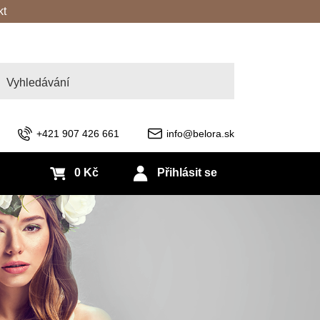
kt
edat
+421 907 426 661
info@belora.sk
0 Kč
Přihlásit se