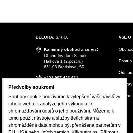
BELORA, S.R.O.
VŠE O
Kamenný obchod a servis:
Obchod
Obchodný dom Slimák
Postup 
Hálkova 1 (2.posch.)
831 03 Bratislava, SR
Odstou
+421 907 426 661
Doprava
Předvolby soukromí
info@belora.sk
Ochran
Soubory cookie používáme k vylepšení vaší návštěvy
Otevírací hodiny
tohoto webu, k analýze jeho výkonu a ke
Pondělí-Středa 8.30-16.00
shromažďování údajů o jeho používání. Můžeme k
Čtvrtek-Pátek 8.30-15.00
tomu použít nástroje a služby třetích stran a
shromážděná data mohou být přenášena partnerům v
OBJEDNÁVKY
EU, USA nebo jiných zemích. Kliknutím na „Přijmout