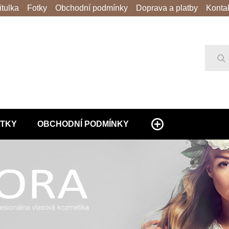
itulka
Fotky
Obchodní podmínky
Doprava a platby
Konta
Hl
TKY
OBCHODNÍ PODMÍNKY