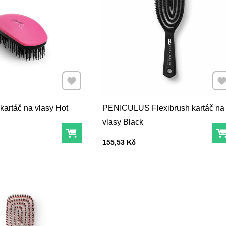
Přidat k Oblíbeným
Při
rtáč na vlasy Hot
PENICULUS Flexibrush kartáč na
vlasy Black
Do košíku
Cena s DPH
155,53 Kč