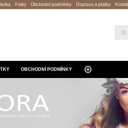
itulka
Fotky
Obchodní podmínky
Doprava a platby
Konta
Hl
TKY
OBCHODNÍ PODMÍNKY