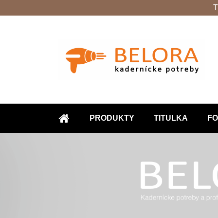
T
PRODUKTY
TITULKA
FO
ÚVOD