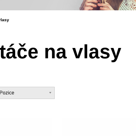
vlasy
táče na vlasy
Pozice