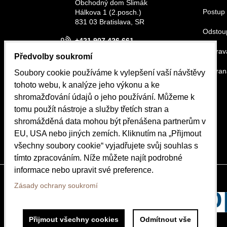
Obchodný dom Slimák
Postup 
Hálkova 1 (2.posch.)
831 03 Bratislava, SR
Odstou
+421 907 426 661
Doprava
Předvolby soukromí
info@belora.sk
Ochran
Soubory cookie používáme k vylepšení vaší návštěvy
Otevírací hodiny
tohoto webu, k analýze jeho výkonu a ke
Pondělí-Středa 8.30-16.00
shromažďování údajů o jeho používání. Můžeme k
Čtvrtek-Pátek 8.30-15.00
tomu použít nástroje a služby třetích stran a
shromážděná data mohou být přenášena partnerům v
OBJEDNÁVKY
EU, USA nebo jiných zemích. Kliknutím na „Přijmout
Stav objednávky
všechny soubory cookie“ vyjadřujete svůj souhlas s
tímto zpracováním. Níže můžete najít podrobné
informace nebo upravit své preference.
Zásady ochrany soukromí
Přijmout všechny cookies
Odmítnout vše