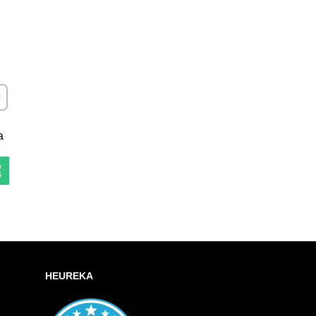
dat k Oblíbeným
a
Do košíku
HEUREKA