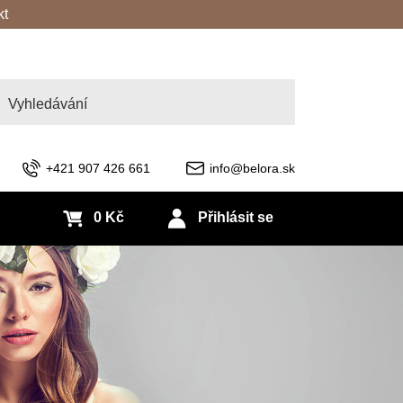
kt
edat
+421 907 426 661
info@belora.sk
0 Kč
Přihlásit se