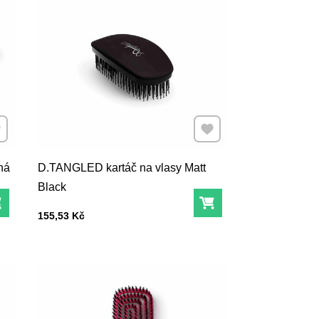
dat k Oblíbeným
Přidat k Oblíbeným
ná
D.TANGLED kartáč na vlasy Matt
Black
Do košíku
Do košíku
Cena s DPH
155,53 Kč