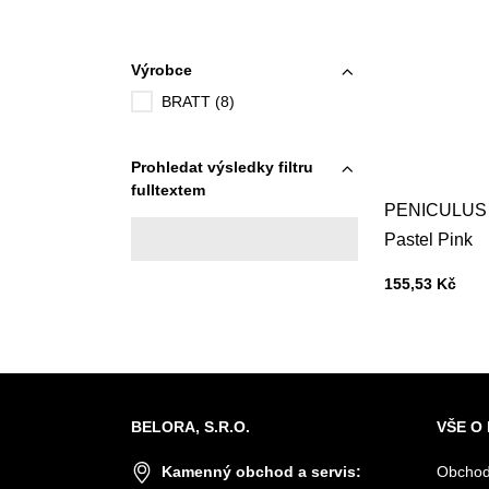
Výrobce
BRATT (8)
Prohledat výsledky filtru
fulltextem
PENICULUS F
Pastel Pink
Cena s DPH
155,53 Kč
BELORA, S.R.O.
VŠE O
Kamenný obchod a servis:
Obchod