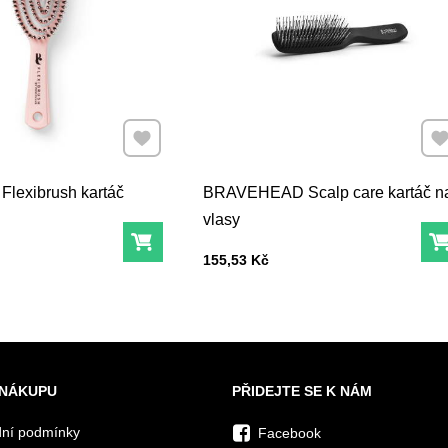
Přidat k Oblíbeným
Při
lexibrush kartáč
BRAVEHEAD Scalp care kartáč n
vlasy
Do košíku
Cena s DPH
155,53 Kč
 NÁKUPU
PŘIDEJTE SE K NÁM
ní podmínky
Facebook