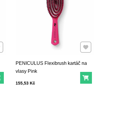
dat k Oblíbeným
Přidat k Oblíbeným
PENICULUS Flexibrush kartáč na
vlasy Pink
Do košíku
Do košíku
Cena s DPH
155,53 Kč