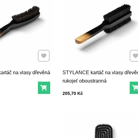
Přidat k Oblíbeným
Při
rtáč na vlasy dřevěná
STYLANCE kartáč na vlasy dřevě
rukojeť oboustranná
Do košíku
Cena s DPH
205,70 Kč