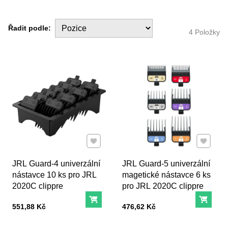
Řadit podle:
4
Položky
Přidat k Oblíbeným
Přidat k
JRL Guard-4 univerzální
JRL Guard-5 univerzální
nástavce 10 ks pro JRL
magetické nástavce 6 ks
2020C clippre
pro JRL 2020C clippre
Do košíku
Do ko
Cena s DPH
Cena s DPH
551,88 Kč
476,62 Kč