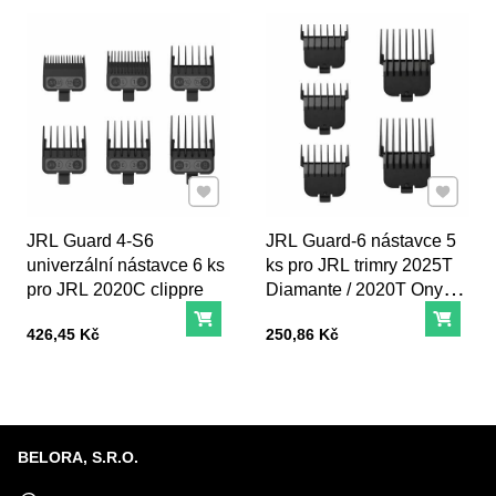
Přidat k Oblíbeným
Přidat k
JRL Guard 4-S6
JRL Guard-6 nástavce 5
univerzální nástavce 6 ks
ks pro JRL trimry 2025T
pro JRL 2020C clippre
Diamante / 2020T Onyx /
Ghost
Do košíku
Do ko
Cena s DPH
Cena s DPH
426,45 Kč
250,86 Kč
BELORA, S.R.O.