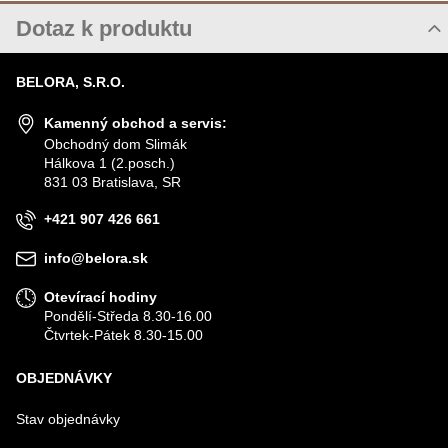
Dotaz k produktu
Nový dotaz k produktu
BELORA, S.R.O.
JMÉNO
Kamenný obchod a servis:
Obchodný dom Slimák
Hálkova 1 (2.posch.)
VÁŠ E-MAIL
831 03 Bratislava, SR
+421 907 426 661
VÁŠ DOTAZ K PRODUKTU
info@belora.sk
Otevírací hodiny
Pondělí-Středa 8.30-16.00
Čtvrtek-Pátek 8.30-15.00
OBJEDNÁVKY
Odeslat
Stav objednávky