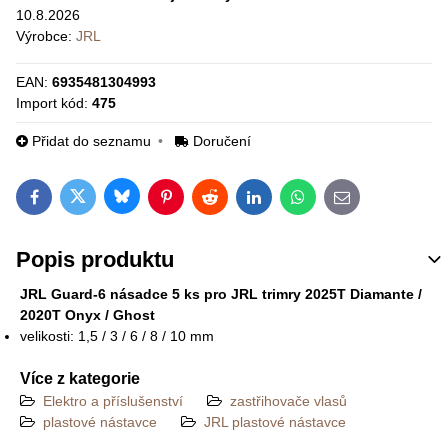
10.8.2026
Výrobce:
JRL
EAN:
6935481304993
Import kód:
475
Přidat do seznamu
Doručení
Bluesky
Twitter
Facebook
Pinterest
Reddit
LinkedIn
WhatsApp
E-mail
Popis produktu
JRL Guard-6 násadce 5 ks pro JRL trimry 2025T Diamante /
2020T Onyx / Ghost
velikosti: 1,5 / 3 / 6 / 8 / 10 mm
Více z kategorie
Elektro a příslušenství
zastřihovače vlasů
plastové nástavce
JRL plastové nástavce