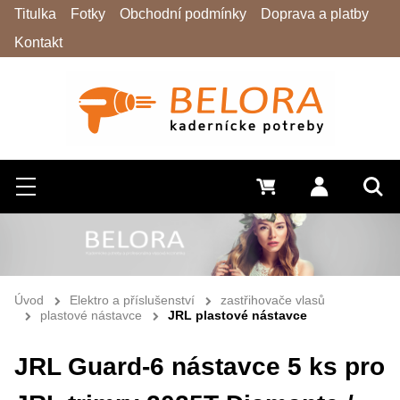
Titulka
Fotky
Obchodní podmínky
Doprava a platby
Kontakt
Hledat
Menu
0 Kč
Přihlásit s
Vyh
Úvod
Elektro a příslušenství
zastřihovače vlasů
plastové nástavce
JRL plastové nástavce
JRL Guard-6 nástavce 5 ks pro