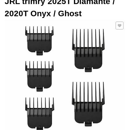
JRL trimry 2025T Diamante /
2020T Onyx / Ghost
Přidat 