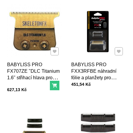
Přidat k Oblíbeným
Přidat k
BABYLISS PRO
BABYLISS PRO
FX707ZE "DLC Titanium
FXX3RFBE náhradní
1.6" střihací hlava pro
fólie a planžety pro
konturovací strojek
Cena s DPH
Double Foil Shaver
451,54 Kč
Do košíku
Cena s DPH
627,13 Kč
Babyliss Pro Skeleton
FX7870