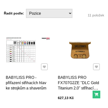
Řadit podle:
11
položek
Přidat k Oblíbeným
Přidat k
BABYLISS PRO -
BABYLISS PRO
přiřazení střihacích hlav
FX707G2ZE "DLC Gold
ke strojkům a shaverům
Titanium 2.0" stříhací
hlava pro konturovací
Do ko
Cena s DPH
627,13 Kč
strojek Babyliss Pro
Skeleton FX7870