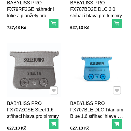
BABYLISS PRO
BABYLISS PRO
FX79RF2GE náhradní
FX707BD2E DLC 2.0
fólie a planžety pro
stříhací hlava pro trimmry
FXONE Shaver "zlatá"
Do košíku
Do ko
Cena s DPH
Cena s DPH
727,48 Kč
627,13 Kč
Přidat k Oblíbeným
Přidat k
BABYLISS PRO
BABYLISS PRO
FX707ZGSE Steel 1.6
FX707BLE DLC Titanium
stříhací hlava pro trimmry
Blue 1.6 stříhací hlava pro
trimmry
Do košíku
Do ko
Cena s DPH
Cena s DPH
627,13 Kč
627,13 Kč