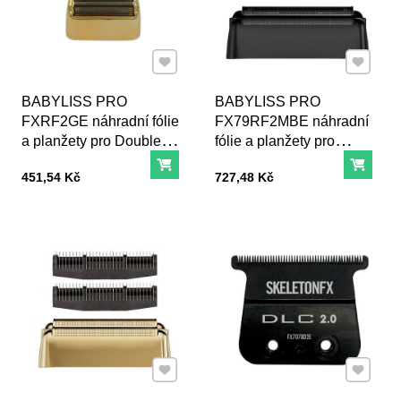
Přidat k Oblíbeným
Přidat k
BABYLISS PRO
BABYLISS PRO
FXRF2GE náhradní fólie
FX79RF2MBE náhradní
a planžety pro Double
fólie a planžety pro
Foil Metal Shaver Gold
FXONE Shaver černá
Do košíku
Do ko
Cena s DPH
Cena s DPH
451,54 Kč
727,48 Kč
FXFS2GE
Přidat k Oblíbeným
Přidat k