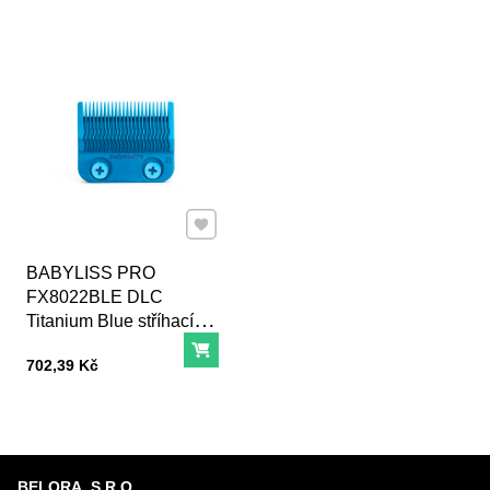
Přidat k Oblíbeným
BABYLISS PRO
FX8022BLE DLC
Titanium Blue stříhací
hlava pro clippre
Do košíku
Cena s DPH
702,39 Kč
BELORA, S.R.O.