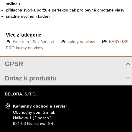
stylingu
přítlačná svorka udržuje perfektní tlak pro pevně omotané vlasy
snadné uvolnění kadeří
Více z kategorie
Elektro a příslušenství
kulmy na vlasy
BABYLISS
PRO kulmy na vlasy
GPSR
Při použití elektrických zařízení (dále jen zařízení) pro vlastní
Dotaz k produktu
bezpečnost dodržujte následující doporučení - pro použitím
zařízení si přečtěte všechna upozornění:
Nový dotaz k produktu
Používejte zařízení výlučně pro výrobcem určené účely popsané
BELORA, S.R.O.
JMÉNO
v návodu k použití (stříhání vlasů, úprava vlasů, sušení vlasů,
ohřívání depilačního vosku případně jiné...).
Kamenný obchod a servis:
Používejte výlučně příslušenství doporučené výrobcem.
Obchodný dom Slimák
Elektrické zařízení lze připojit pouze do sítě střídavého
Hálkova 1 (2.posch.)
VÁŠ E-MAIL
elektrického napětí s napětím odpovídajícím údaji na typovém
831 03 Bratislava, SR
štítku.