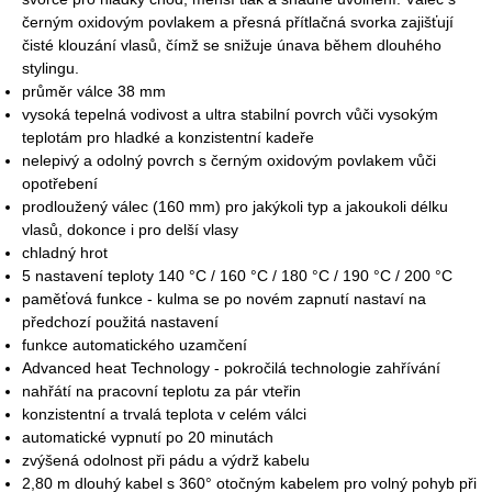
černým oxidovým povlakem a přesná přítlačná svorka zajišťují
čisté klouzání vlasů, čímž se snižuje únava během dlouhého
stylingu.
průměr válce 38 mm
vysoká tepelná vodivost a ultra stabilní povrch vůči vysokým
teplotám pro hladké a konzistentní kadeře
nelepivý a odolný povrch s černým oxidovým povlakem vůči
opotřebení
prodloužený válec (160 mm) pro jakýkoli typ a jakoukoli délku
vlasů, dokonce i pro delší vlasy
chladný hrot
5 nastavení teploty 140 °C / 160 °C / 180 °C / 190 °C / 200 °C
paměťová funkce - kulma se po novém zapnutí nastaví na
předchozí použitá nastavení
funkce automatického uzamčení
Advanced heat Technology - pokročilá technologie zahřívání
nahřátí na pracovní teplotu za pár vteřin
konzistentní a trvalá teplota v celém válci
automatické vypnutí po 20 minutách
zvýšená odolnost při pádu a výdrž kabelu
2,80 m dlouhý kabel s 360° otočným kabelem pro volný pohyb při