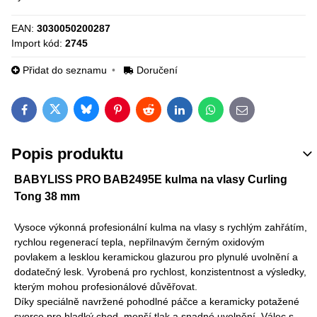
EAN:
3030050200287
Import kód:
2745
Přidat do seznamu
Doručení
Bluesky
Twitter
Facebook
Pinterest
Reddit
LinkedIn
WhatsApp
E-mail
Popis produktu
BABYLISS PRO BAB2495E kulma na vlasy Curling
Tong 38 mm
Vysoce výkonná profesionální kulma na vlasy s rychlým zahřátím,
rychlou regenerací tepla, nepřilnavým černým oxidovým
povlakem a lesklou keramickou glazurou pro plynulé uvolnění a
dodatečný lesk. Vyrobená pro rychlost, konzistentnost a výsledky,
kterým mohou profesionálové důvěřovat.
Díky speciálně navržené pohodlné páčce a keramicky potažené
svorce pro hladký chod, menší tlak a snadné uvolnění. Válec s