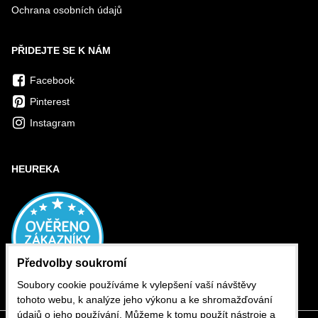
s překrouceným nebo zalomeným síťovým kabelem.
Ochrana osobních údajů
Nikdy nestrkejte cizí předměty do otvorů zařízení.
Nepoužívejte zařízení v prostředí, kde je výskyt aerosolů (spreje)
nebo v prostředí, kde se produkují plyny.
PŘIDEJTE SE K NÁM
Facebook
Pinterest
Instagram
HEUREKA
Předvolby soukromí
Soubory cookie používáme k vylepšení vaší návštěvy
tohoto webu, k analýze jeho výkonu a ke shromažďování
údajů o jeho používání. Můžeme k tomu použít nástroje a