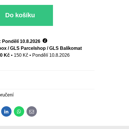
Do košíku
:
Pondělí
10.8.2026
ox / GLS Parcelshop / GLS Balíkomat
00 Kč
•
150 Kč
•
Pondělí
10.8.2026
ručení
dit
LinkedIn
WhatsApp
E-mail