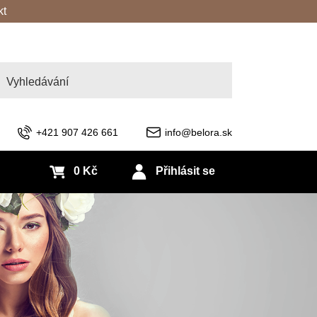
kt
edat
+421 907 426 661
info@belora.sk
0 Kč
Přihlásit se