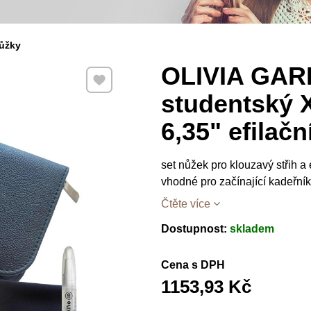
ůžky
OLIVIA GAR
Přidat k Oblíbeným
studentský X
6,35" efilač
set nůžek pro klouzavý střih a
vhodné pro začínající kadeřník
Čtěte více
Dostupnost:
skladem
Cena s DPH
1153,93 Kč