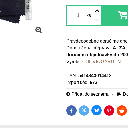
ks
Pravdepodobne doručíme dne
ALZA b
doručení objednávky do 20
Výrobce:
OLIVIA GARDEN
EAN:
5414343014412
Import kód:
672
Přidat do seznamu
Do
Bluesky
Twitter
Facebook
Pinterest
Red