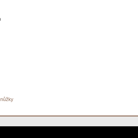
m
nůžky