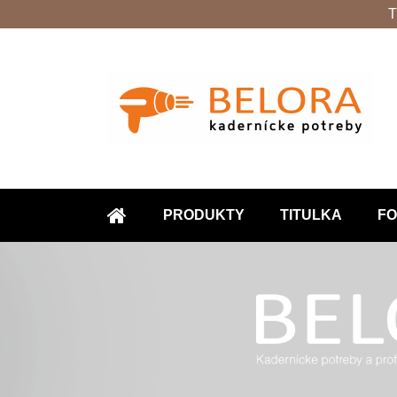
T
PRODUKTY
TITULKA
FO
ÚVOD