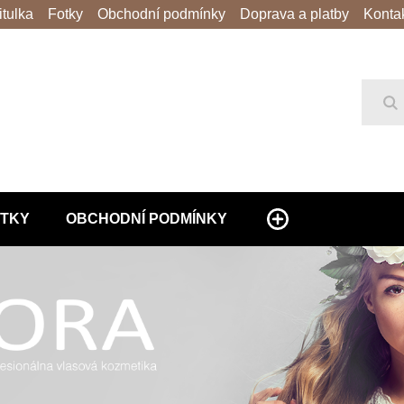
itulka
Fotky
Obchodní podmínky
Doprava a platby
Konta
Hl
TKY
OBCHODNÍ PODMÍNKY