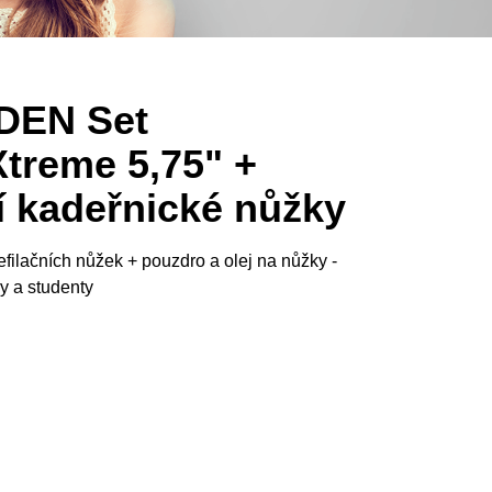
DEN Set
treme 5,75" +
ní kadeřnické nůžky
 efilačních nůžek + pouzdro a olej na nůžky -
y a studenty