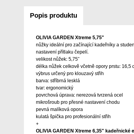
Popis produktu
OLIVIA GARDEN Xtreme 5,75"
nůžky ideální pro začínající kadeřníky a stude
nastavení přítlaku čepelí.
velikost nůžek: 5,75"
délka nůžek celkově včetně opory prstu: 16,5
výbrus určený pro klouzavý střih
barva: stříbrná lesklá
tvar: ergonomický
povrchová úprava: nerezová tvrzená ocel
mikrošroub pro přesné nastavení chodu
pevná malíková opora
kulatá špička pro profesionální střih
+
OLIVIA GARDEN Xtreme 6,35" kadeřnické ef