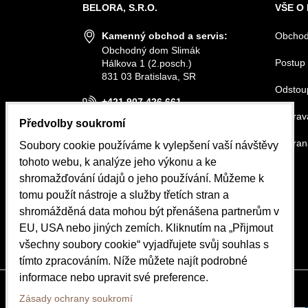
BELORA, S.R.O.
VŠE O
Kamenný obchod a servis:
Obchod
Obchodný dom Slimák
Postup 
Hálkova 1 (2.posch.)
831 03 Bratislava, SR
Odstou
+421 907 426 661
Doprava
Předvolby soukromí
info@belora.sk
Ochran
Soubory cookie používáme k vylepšení vaší návštěvy
Otevírací hodiny
tohoto webu, k analýze jeho výkonu a ke
Pondělí-Středa 8.30-16.00
shromažďování údajů o jeho používání. Můžeme k
Čtvrtek-Pátek 8.30-15.00
tomu použít nástroje a služby třetích stran a
shromážděná data mohou být přenášena partnerům v
OBJEDNÁVKY
EU, USA nebo jiných zemích. Kliknutím na „Přijmout
Stav objednávky
všechny soubory cookie“ vyjadřujete svůj souhlas s
tímto zpracováním. Níže můžete najít podrobné
informace nebo upravit své preference.
Zásady ochrany soukromí