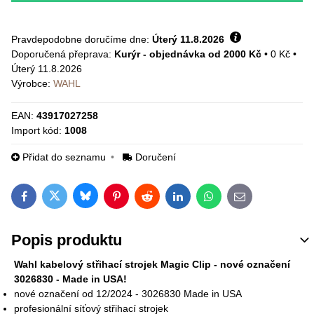
Pravdepodobne doručíme dne:
Úterý
11.8.2026
Kurýr - objednávka od 2000 Kč
•
0 Kč
•
Úterý
11.8.2026
Výrobce:
WAHL
EAN:
43917027258
Import kód:
1008
Přidat do seznamu
Doručení
Bluesky
Twitter
Facebook
Pinterest
Reddit
LinkedIn
WhatsApp
E-mail
Popis produktu
Wahl kabelový střihací strojek Magic Clip - nové označení
3026830 - Made in USA!
nové označení od 12/2024 - 3026830 Made in USA
profesionální síťový střihací strojek