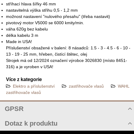
stříhací hlava šířky 46 mm
nastavitelná výška střihu 0,5 - 1,2 mm
možnost nastavení "nulového přesahu" (třeba nastavit)
pivotový motor V5000 se 6000 kmity/min.
váha 620g bez kabelu
délka kabelu 3 m
Made in USA!
Příslušenství obsažené v balení: 8 násadců: 1.5 - 3 - 4.5 - 6 - 10 -
13 - 19 - 25 mm, hřeben, čistící štětec, olej
Strojek má od 12/2024 označení výrobce 3026830 (místo 8451-
316) a je vyroben v USA!
Více z kategorie
Elektro a příslušenství
zastřihovače vlasů
WAHL
zastřihovače vlasů
GPSR
Při použití elektrických zařízení (dále jen zařízení) pro vlastní
Dotaz k produktu
bezpečnost dodržujte následující doporučení - pro použitím
zařízení si přečtěte všechna upozornění:
Nový dotaz k produktu