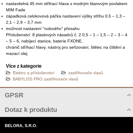
nastavitelná 45 mm střihací hlava s modrým titanovým povlakem
MIM Fade
západková celokovová páčka nastavení výšky střihu 0,5 – 1,3 –
2,1 – 2,9 – 3,7 mm
možnost nastavení "nulového" přesahu
Příslušenství: 8 plastových násadců č. 2 0,5 – 1 – 1,5 – 2 – 3 – 4
– 5 – 6, nabíjecí stanice, baterie FXONE,
chránič stříhací hlavy, nástroj pro seřizování, štětec na čištění a
mazací olej
Více z kategorie
Elektro a příslušenství
zastřihovače vlasů
BABYLISS PRO zastřihovače vlasů
GPSR
Při použití elektrických zařízení (dále jen zařízení) pro vlastní
Dotaz k produktu
bezpečnost dodržujte následující doporučení - pro použitím
zařízení si přečtěte všechna upozornění:
Nový dotaz k produktu
Používejte zařízení výlučně pro výrobcem určené účely popsané
BELORA, S.R.O.
JMÉNO
v návodu k použití (stříhání vlasů, úprava vlasů , sušení vlasů,