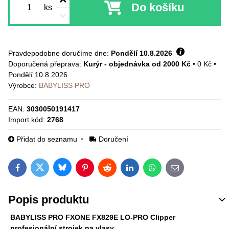
Do košíku
ks
Pravdepodobne doručíme dne:
Pondělí
10.8.2026
Kurýr - objednávka od 2000 Kč
•
0 Kč
•
Pondělí
10.8.2026
Výrobce:
BABYLISS PRO
EAN:
3030050191417
Import kód:
2768
Přidat do seznamu
Doručení
Bluesky
Twitter
Facebook
Pinterest
Reddit
LinkedIn
WhatsApp
E-mail
Popis produktu
BABYLISS PRO FXONE FX829E LO-PRO Clipper
profesionální strojek na vlasy