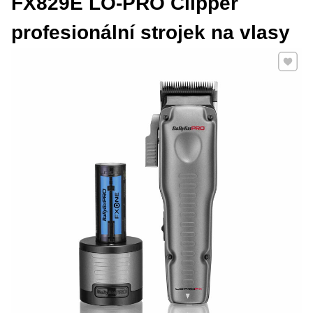
FX829E LO-PRO Clipper
profesionální strojek na vlasy
Přidat 