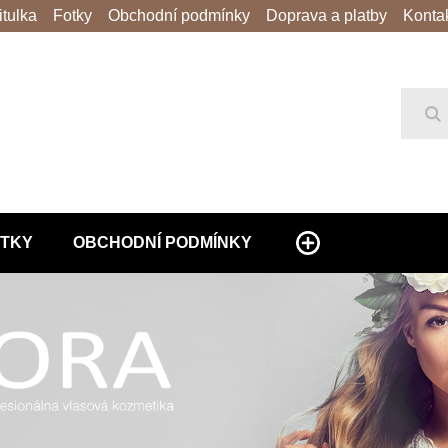
itulka
Fotky
Obchodní podmínky
Doprava a platby
Konta
Hl
TKY
OBCHODNÍ PODMÍNKY