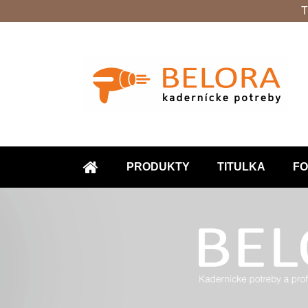
T
PRODUKTY
TITULKA
FO
ÚVOD