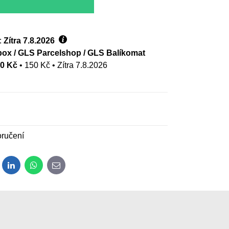
:
Zítra
7.8.2026
ox / GLS Parcelshop / GLS Balíkomat
00 Kč
•
150 Kč
•
Zítra
7.8.2026
ručení
dit
LinkedIn
WhatsApp
E-mail