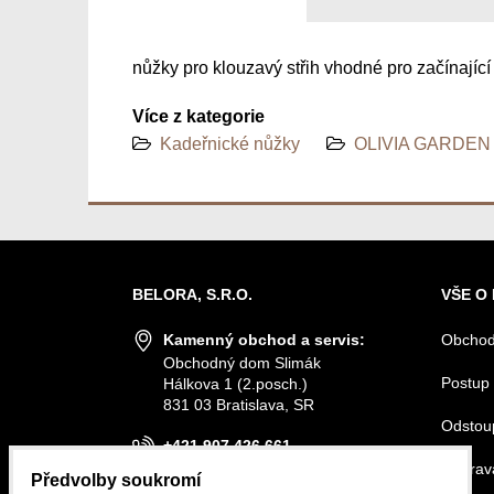
nůžky pro klouzavý střih vhodné pro začínající
Více z kategorie
Kadeřnické nůžky
OLIVIA GARDEN 
BELORA, S.R.O.
VŠE O
Kamenný obchod a servis:
Obchod
Obchodný dom Slimák
Postup 
Hálkova 1 (2.posch.)
831 03 Bratislava, SR
Odstou
+421 907 426 661
Doprava
Předvolby soukromí
info@belora.sk