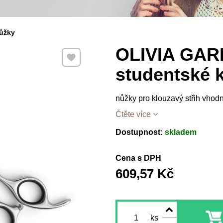
ůžky
OLIVIA GAR
Přidat k Oblíbeným
studentské 
nůžky pro klouzavý střih vhodn
Čtěte více
Dostupnost:
skladem
Cena s DPH
609,57 Kč
ks