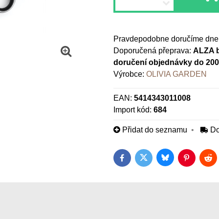
Pravdepodobne doručíme dne
ALZA b
doručení objednávky do 20
Výrobce:
OLIVIA GARDEN
EAN:
5414343011008
Import kód:
684
Přidat do seznamu
Do
Bluesky
Twitter
Facebook
Pinterest
Red