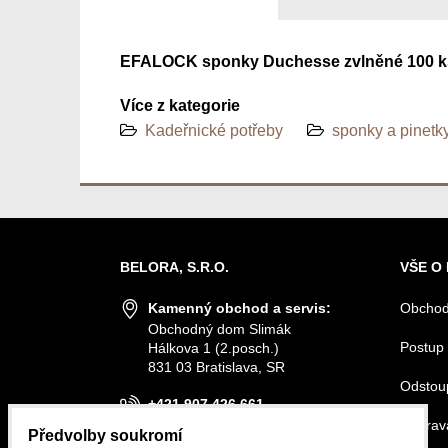
EFALOCK sponky Duchesse zvlněné 100 k
Více z kategorie
Kadeřnické potřeby
sponky a pinetk
BELORA, S.R.O.
VŠE O
Kamenný obchod a servis:
Obchod
Obchodný dom Slimák
Postup 
Hálkova 1 (2.posch.)
831 03 Bratislava, SR
Odstou
+421 907 426 661
Doprava
Předvolby soukromí
info@belora.sk