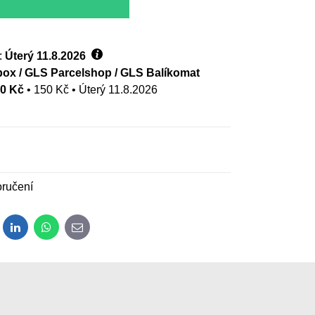
:
Úterý
11.8.2026
ox / GLS Parcelshop / GLS Balíkomat
00 Kč
•
150 Kč
•
Úterý
11.8.2026
ručení
dit
LinkedIn
WhatsApp
E-mail