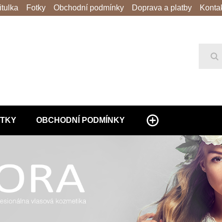
itulka
Fotky
Obchodní podmínky
Doprava a platby
Konta
Hl
TKY
OBCHODNÍ PODMÍNKY