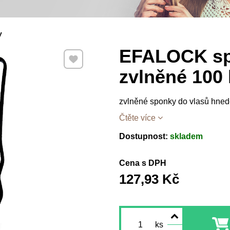
y
EFALOCK sp
Přidat k Oblíbeným
zvlněné 100
zvlněné sponky do vlasů hned
Čtěte více
Dostupnost:
skladem
Cena s DPH
127,93 Kč
ks