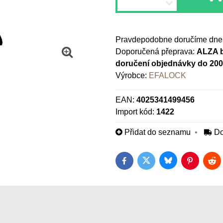
Pravdepodobne doručíme dne
ALZA b
doručení objednávky do 20
Výrobce:
EFALOCK
EAN:
4025341499456
Import kód:
1422
Přidat do seznamu
Do
Bluesky
Twitter
Facebook
Pinterest
Red