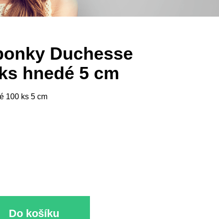
onky Duchesse
 ks hnedé 5 cm
é 100 ks 5 cm
Do košíku