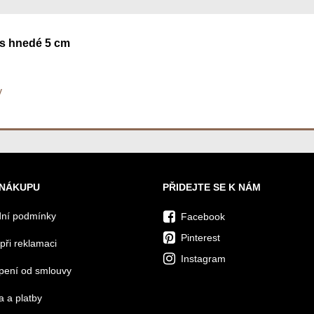
s hnedé 5 cm
y
 NÁKUPU
PŘIDEJTE SE K NÁM
ní podmínky
Facebook
Pinterest
při reklamaci
Instagram
pení od smlouvy
 a platby