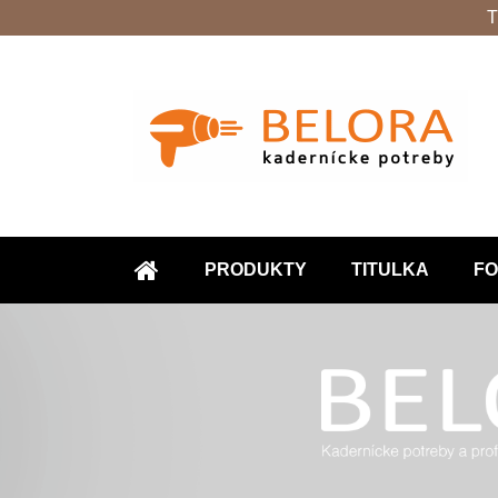
T
PRODUKTY
TITULKA
FO
ÚVOD