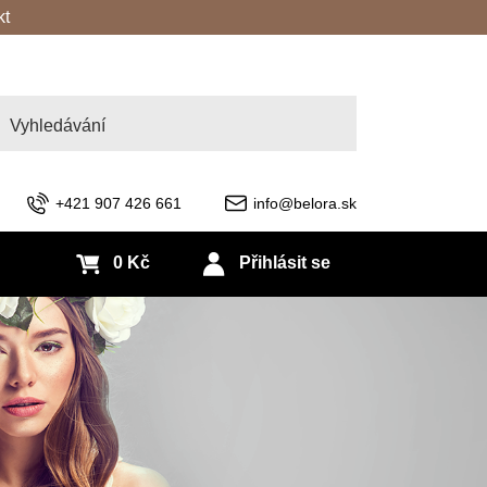
kt
edat
+421 907 426 661
info@belora.sk
0 Kč
Přihlásit se