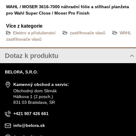
WAHL / MOSER 3616-7000 náhradní fólie a střihací planžeta
pro Wahl Super Close / Moser Pro Finish
Více z kategorie
Elektro a příslušenství
zastřihovače vlasů
WAHL
zastřihovače vlasů
Dotaz k produktu
Nový dotaz k produktu
BELORA, S.R.O.
JMÉNO
Kamenný obchod a servis:
Obchodný dom Slimák
Hálkova 1 (2.posch.)
VÁŠ E-MAIL
831 03 Bratislava, SR
+421 907 426 661
VÁŠ DOTAZ K PRODUKTU
info@belora.sk