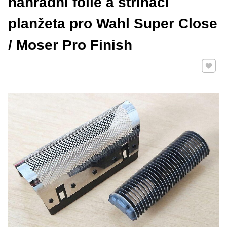
náhradní fólie a střihací
planžeta pro Wahl Super Close
/ Moser Pro Finish
Přidat 