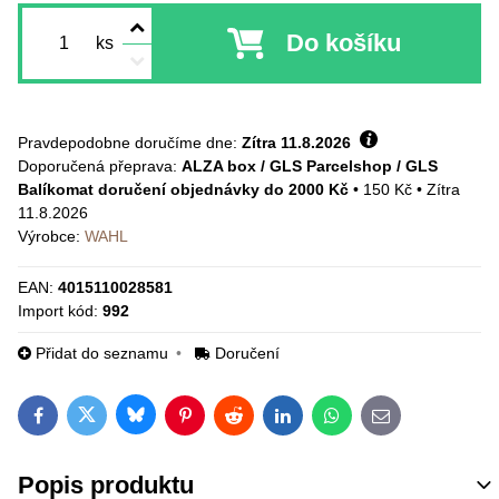
Do košíku
ks
Pravdepodobne doručíme dne:
Zítra
11.8.2026
ALZA box / GLS Parcelshop / GLS
Balíkomat doručení objednávky do 2000 Kč
•
150 Kč
•
Zítra
11.8.2026
Výrobce:
WAHL
EAN:
4015110028581
Import kód:
992
Přidat do seznamu
Doručení
Bluesky
Twitter
Facebook
Pinterest
Reddit
LinkedIn
WhatsApp
E-mail
Popis produktu