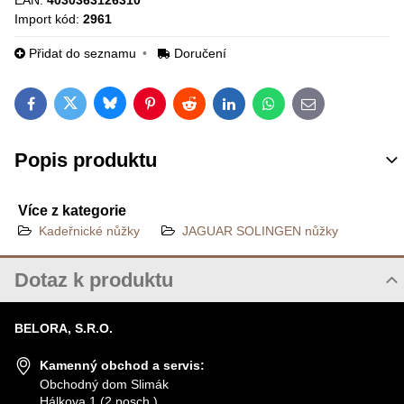
EAN:
4030363126310
Import kód:
2961
Přidat do seznamu
Doručení
Bluesky
Twitter
Facebook
Pinterest
Reddit
LinkedIn
WhatsApp
E-mail
Popis produktu
Více z kategorie
Kadeřnické nůžky
JAGUAR SOLINGEN nůžky
Dotaz k produktu
Nový dotaz k produktu
BELORA, S.R.O.
JMÉNO
Kamenný obchod a servis:
Obchodný dom Slimák
Hálkova 1 (2.posch.)