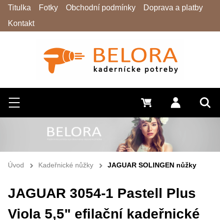
Titulka
Fotky
Obchodní podmínky
Doprava a platby
Kontakt
Hledat
Menu
0 Kč
Přihlásit s
Vyh
Úvod
Kadeřnické nůžky
JAGUAR SOLINGEN nůžky
JAGUAR 3054-1 Pastell Plus
Viola 5,5" efilační kadeřnické