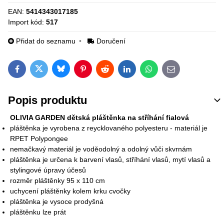
EAN:
5414343017185
Import kód:
517
Přidat do seznamu
Doručení
Bluesky
Twitter
Facebook
Pinterest
Reddit
LinkedIn
WhatsApp
E-mail
Popis produktu
OLIVIA GARDEN dětská pláštěnka na stříhání fialová
pláštěnka je vyrobena z reycklovaného polyesteru - materiál je
RPET Polypongee
nemačkavý materiál je voděodolný a odolný vůči skvrnám
pláštěnka je určena k barvení vlasů, stříhání vlasů, mytí vlasů a
stylingové úpravy účesů
rozměr pláštěnky 95 x 110 cm
uchycení pláštěnky kolem krku cvočky
pláštěnka je vysoce prodyšná
pláštěnku lze prát