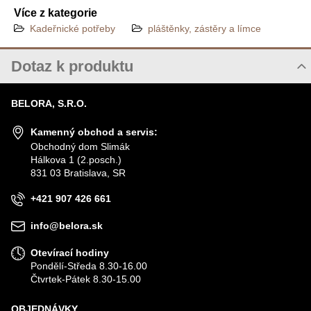
Více z kategorie
Kadeřnické potřeby
pláštěnky, zástěry a límce
Dotaz k produktu
Nový dotaz k produktu
BELORA, S.R.O.
JMÉNO
Kamenný obchod a servis:
Obchodný dom Slimák
Hálkova 1 (2.posch.)
VÁŠ E-MAIL
831 03 Bratislava, SR
+421 907 426 661
VÁŠ DOTAZ K PRODUKTU
info@belora.sk
Otevírací hodiny
Pondělí-Středa 8.30-16.00
Čtvrtek-Pátek 8.30-15.00
OBJEDNÁVKY