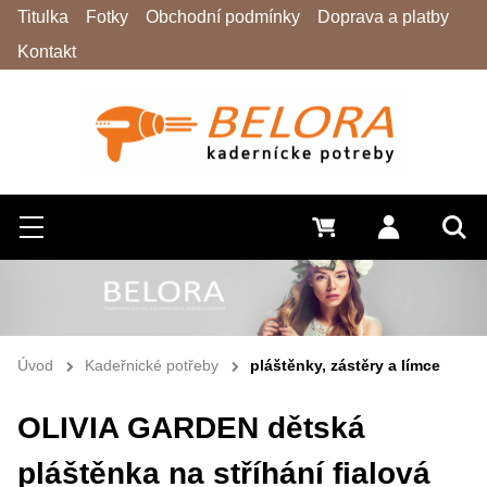
Titulka
Fotky
Obchodní podmínky
Doprava a platby
Kontakt
Hledat
Menu
0 Kč
Přihlásit s
Vyh
Úvod
Kadeřnické potřeby
pláštěnky, zástěry a límce
OLIVIA GARDEN dětská
pláštěnka na stříhání fialová