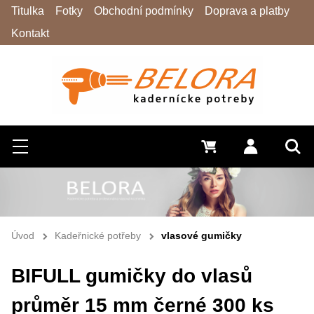
Titulka
Fotky
Obchodní podmínky
Doprava a platby
Kontakt
Hledat
Menu
0 Kč
Přihlásit s
Vyh
Úvod
Kadeřnické potřeby
vlasové gumičky
BIFULL gumičky do vlasů
průměr 15 mm černé 300 ks