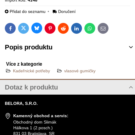
Import kód:
4148
Přidat do seznamu
Doručení
Bluesky
Twitter
Facebook
Pinterest
Reddit
LinkedIn
WhatsApp
E-mail
Popis produktu
Více z kategorie
Kadeřnické potřeby
vlasové gumičky
Dotaz k produktu
Nový dotaz k produktu
BELORA, S.R.O.
JMÉNO
Kamenný obchod a servis:
Obchodný dom Slimák
Hálkova 1 (2.posch.)
VÁŠ E-MAIL
831 03 Bratislava, SR