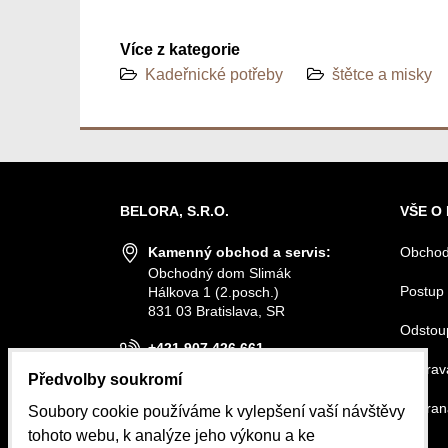
Více z kategorie
Kadeřnické potřeby
štětce a misky
BELORA, S.R.O.
VŠE O
Kamenný obchod a servis:
Obchod
Obchodný dom Slimák
Postup 
Hálkova 1 (2.posch.)
831 03 Bratislava, SR
Odstou
+421 907 426 661
Doprava
Předvolby soukromí
info@belora.sk
Ochran
Soubory cookie používáme k vylepšení vaší návštěvy
Otevírací hodiny
tohoto webu, k analýze jeho výkonu a ke
Pondělí-Středa 8.30-16.00