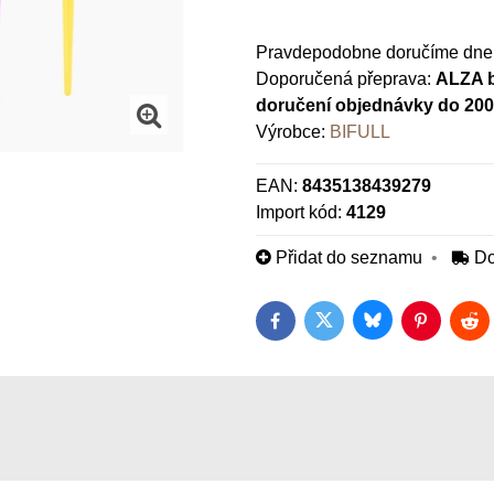
Pravdepodobne doručíme dne
ALZA b
doručení objednávky do 20
Výrobce:
BIFULL
EAN:
8435138439279
Import kód:
4129
Přidat do seznamu
Do
Bluesky
Twitter
Facebook
Pinterest
Red