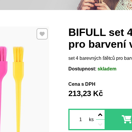
BIFULL set 
Přidat k Oblíbeným
pro barvení 
set 4 barevných štětců pro bar
Dostupnost:
skladem
Cena s DPH
213,23 Kč
ks