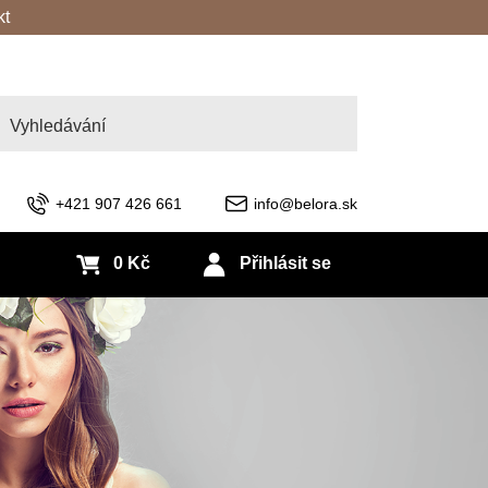
kt
edat
+421 907 426 661
info@belora.sk
0 Kč
Přihlásit se