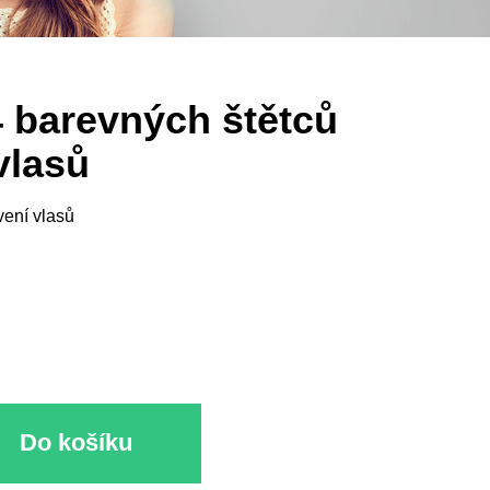
4 barevných štětců
vlasů
vení vlasů
Do košíku