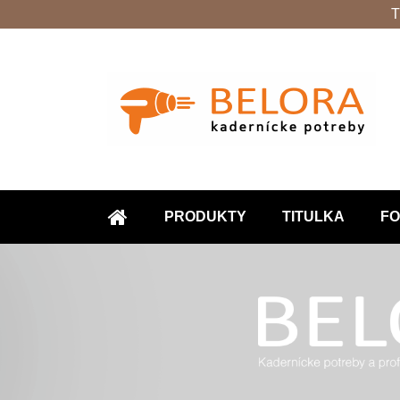
T
PRODUKTY
TITULKA
FO
ÚVOD