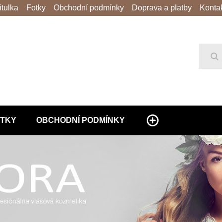
itulka
Fotky
Obchodní podmínky
Doprava a platby
Konta
Hl
TKY
OBCHODNÍ PODMÍNKY