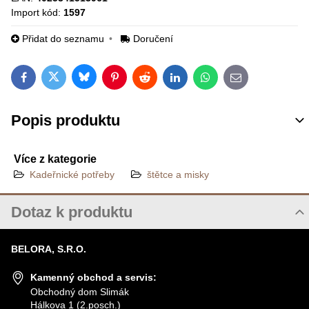
Import kód:
1597
Přidat do seznamu
Doručení
Bluesky
Twitter
Facebook
Pinterest
Reddit
LinkedIn
WhatsApp
E-mail
Popis produktu
Více z kategorie
Kadeřnické potřeby
štětce a misky
Dotaz k produktu
Nový dotaz k produktu
BELORA, S.R.O.
JMÉNO
Kamenný obchod a servis:
Obchodný dom Slimák
Hálkova 1 (2.posch.)
VÁŠ E-MAIL