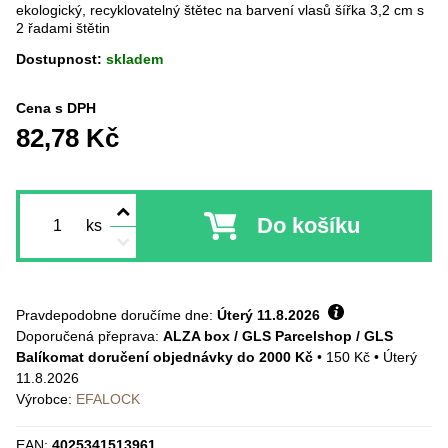
ekologický, recyklovatelný štětec na barvení vlasů šířka 3,2 cm s
2 řadami štětin
Dostupnost:
skladem
Cena s DPH
82,78 Kč
Do košíku
ks
Pravdepodobne doručíme dne:
Úterý
11.8.2026
ALZA box / GLS Parcelshop / GLS
Balíkomat doručení objednávky do 2000 Kč
•
150 Kč
•
Úterý
11.8.2026
Výrobce:
EFALOCK
EAN:
4025341513961