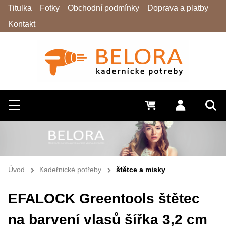
Titulka
Fotky
Obchodní podmínky
Doprava a platby
Kontakt
Hledat
Menu
0 Kč
Přihlásit s
Vyh
Úvod
Kadeřnické potřeby
štětce a misky
EFALOCK Greentools štětec
na barvení vlasů šířka 3,2 cm