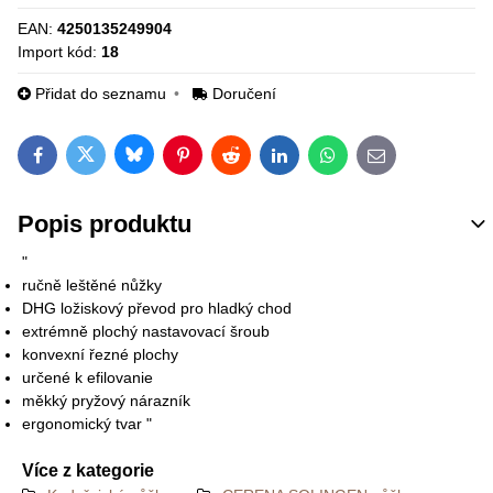
EAN:
4250135249904
Import kód:
18
Přidat do seznamu
Doručení
Bluesky
Twitter
Facebook
Pinterest
Reddit
LinkedIn
WhatsApp
E-mail
Popis produktu
"
ručně leštěné nůžky
DHG ložiskový převod pro hladký chod
extrémně plochý nastavovací šroub
konvexní řezné plochy
určené k efilovanie
měkký pryžový nárazník
ergonomický tvar "
Více z kategorie