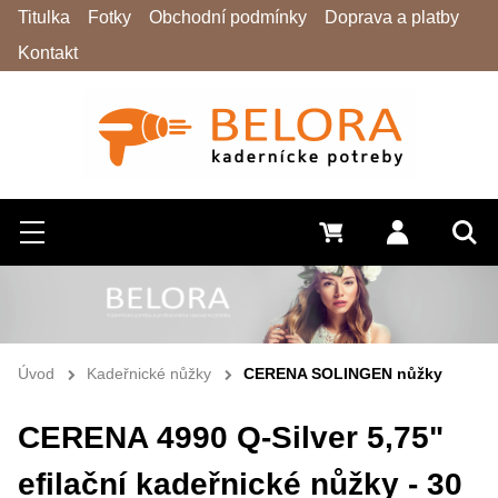
Titulka
Fotky
Obchodní podmínky
Doprava a platby
Kontakt
Hledat
Menu
0 Kč
Přihlásit s
Vyh
Úvod
Kadeřnické nůžky
CERENA SOLINGEN nůžky
CERENA 4990 Q-Silver 5,75"
efilační kadeřnické nůžky - 30