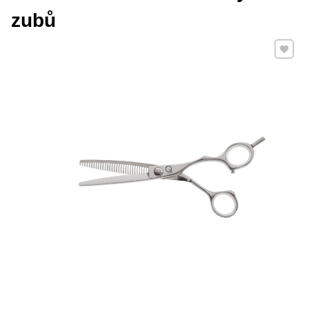
zubů
Přidat 