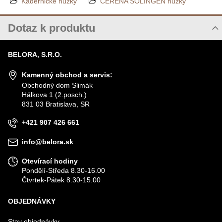
Kadeřnické nůžky
CERENA SOLINGEN nůžky
Dotaz k produktu
Nový dotaz k produktu
BELORA, S.R.O.
JMÉNO
Kamenný obchod a servis:
Obchodný dom Slimák
Hálkova 1 (2.posch.)
VÁŠ E-MAIL
831 03 Bratislava, SR
+421 907 426 661
VÁŠ DOTAZ K PRODUKTU
info@belora.sk
Otevírací hodiny
Pondělí-Středa 8.30-16.00
Čtvrtek-Pátek 8.30-15.00
OBJEDNÁVKY
Odeslat
Stav objednávky