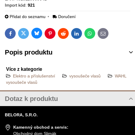
Import kód:
921
Přidat do seznamu
Doručení
Bluesky
Twitter
Facebook
Pinterest
Reddit
LinkedIn
WhatsApp
E-mail
Popis produktu
Více z kategorie
Elektro a příslušenství
vysoušeče vlasů
WAHL
vysoušeče vlasů
Dotaz k produktu
Nový dotaz k produktu
BELORA, S.R.O.
JMÉNO
Kamenný obchod a servis:
Obchodný dom Slimák