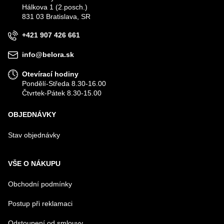
Hálkova 1 (2.posch.)
VÁŠ E-MAIL
831 03 Bratislava, SR
+421 907 426 661
VÁŠ DOTAZ K PRODUKTU
info@belora.sk
Otevírací hodiny
Pondělí-Středa 8.30-16.00
Čtvrtek-Pátek 8.30-15.00
OBJEDNÁVKY
Odeslat
Stav objednávky
VŠE O NÁKUPU
Obchodní podmínky
Postup při reklamaci
Odstoupení od smlouvy