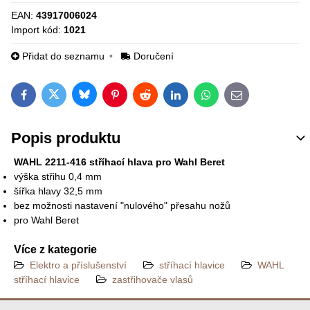
EAN:
43917006024
Import kód:
1021
Přidat do seznamu
Doručení
Bluesky
Twitter
Facebook
Pinterest
Reddit
LinkedIn
WhatsApp
E-mail
Popis produktu
WAHL 2211-416 stříhací hlava pro Wahl Beret
výška střihu 0,4 mm
šířka hlavy 32,5 mm
bez možnosti nastavení "nulového" přesahu nožů
pro Wahl Beret
Více z kategorie
Elektro a příslušenství
stříhací hlavice
WAHL
stříhací hlavice
zastřihovače vlasů