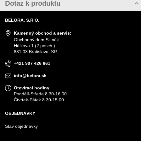
Dotaz k produktu
Nový dotaz k produktu
BELORA, S.R.O.
JMÉNO
Kamenný obchod a servis:
Obchodný dom Slimák
Hálkova 1 (2.posch.)
VÁŠ E-MAIL
831 03 Bratislava, SR
+421 907 426 661
VÁŠ DOTAZ K PRODUKTU
info@belora.sk
Otevírací hodiny
Pondělí-Středa 8.30-16.00
Čtvrtek-Pátek 8.30-15.00
OBJEDNÁVKY
Odeslat
Stav objednávky