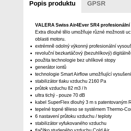
Popis produktu
GPSR
VALERA Swiss Air4Ever SR4 profesionální 
Extra dlouhé tělo umožňuje různé možnosti uch
oblasti motoru.
extrémně odolný výkonný profesionální vysou
revoluční bezkartáčový (bezuhlíkový) digitál
použita technologie bez uhlíkové stopy
generátor iontů
technologie Smart Airflow umožňující vysušen
stabilizátor tlaku vzduchu 2160 Pa
průtok vzduchu 82 m3 / h
ultra tichý - pouze 70 dB
kabel SuperFlex dlouhý 3 m s patentovaným 
tepelné topné těleso se systémem Thermo-Con
6 nastavení průtoku vzduchu / teploty
stabilizátor vyfukovaného vzduchu
tlačítko studeného vzduchu Cold Air