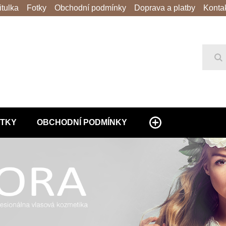
itulka
Fotky
Obchodní podmínky
Doprava a platby
Konta
Hl
TKY
OBCHODNÍ PODMÍNKY