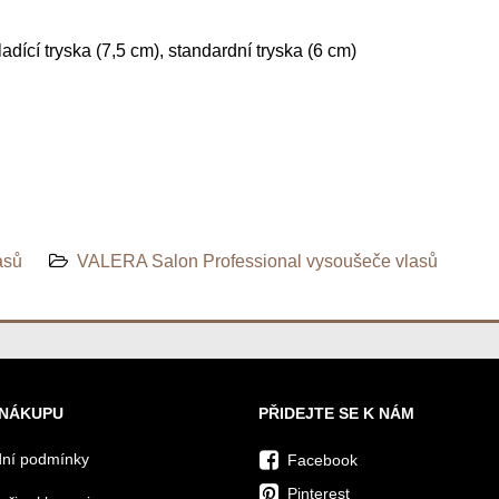
adící tryska (7,5 cm), standardní tryska (6 cm)
asů
VALERA Salon Professional vysoušeče vlasů
 NÁKUPU
PŘIDEJTE SE K NÁM
ní podmínky
Facebook
Pinterest