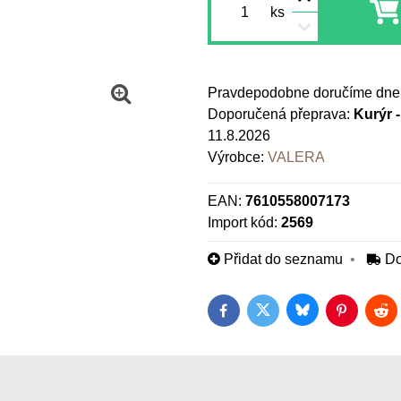
ks
Pravdepodobne doručíme dne
Kurýr 
11.8.2026
Výrobce:
VALERA
EAN:
7610558007173
Import kód:
2569
Přidat do seznamu
Do
Bluesky
Twitter
Facebook
Pinterest
Red