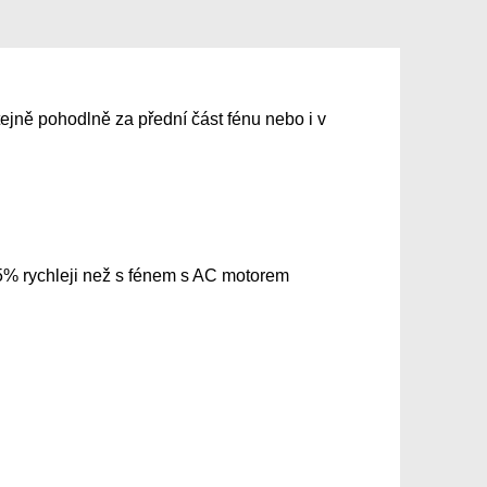
ejně pohodlně za přední část fénu nebo i v
5% rychleji než s fénem s AC motorem