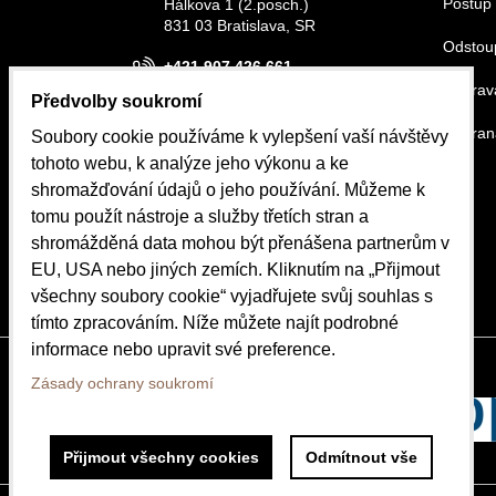
Postup 
Hálkova 1 (2.posch.)
831 03 Bratislava, SR
Odstou
+421 907 426 661
Doprava
Předvolby soukromí
info@belora.sk
Ochran
Soubory cookie používáme k vylepšení vaší návštěvy
Otevírací hodiny
tohoto webu, k analýze jeho výkonu a ke
Pondělí-Středa 8.30-16.00
shromažďování údajů o jeho používání. Můžeme k
Čtvrtek-Pátek 8.30-15.00
tomu použít nástroje a služby třetích stran a
shromážděná data mohou být přenášena partnerům v
OBJEDNÁVKY
EU, USA nebo jiných zemích. Kliknutím na „Přijmout
Stav objednávky
všechny soubory cookie“ vyjadřujete svůj souhlas s
tímto zpracováním. Níže můžete najít podrobné
informace nebo upravit své preference.
Zásady ochrany soukromí
Přijmout všechny cookies
Odmítnout vše