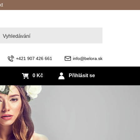
kt
edat
+421 907 426 661
info@belora.sk
0 Kč
Přihlásit se