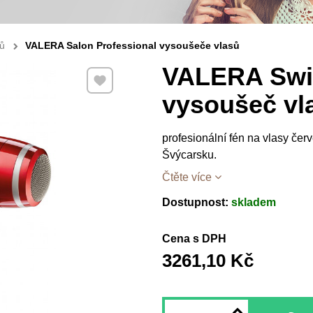
sů
VALERA Salon Professional vysoušeče vlasů
VALERA Swi
Přidat k Oblíbeným
vysoušeč vl
profesionální fén na vlasy če
Švýcarsku.
Čtěte více
Dostupnost:
skladem
Cena s DPH
3261,10 Kč