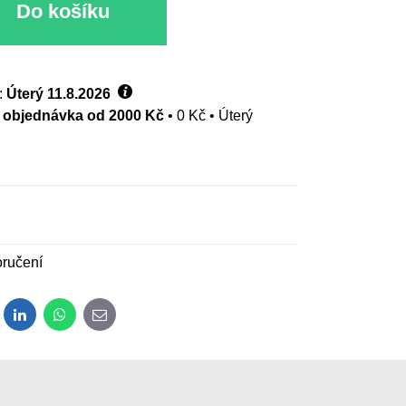
Do košíku
:
Úterý
11.8.2026
- objednávka od 2000 Kč
•
0 Kč
•
Úterý
ručení
dit
LinkedIn
WhatsApp
E-mail