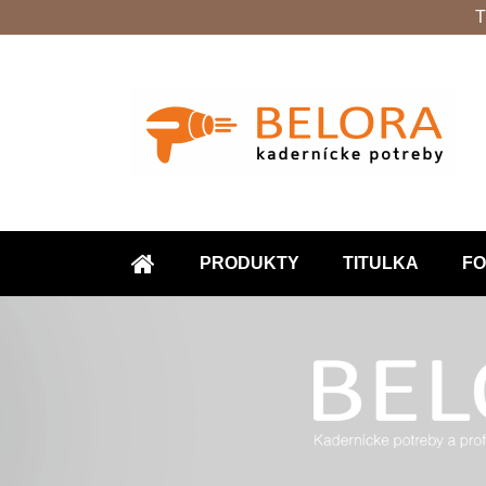
T
PRODUKTY
TITULKA
FO
ÚVOD