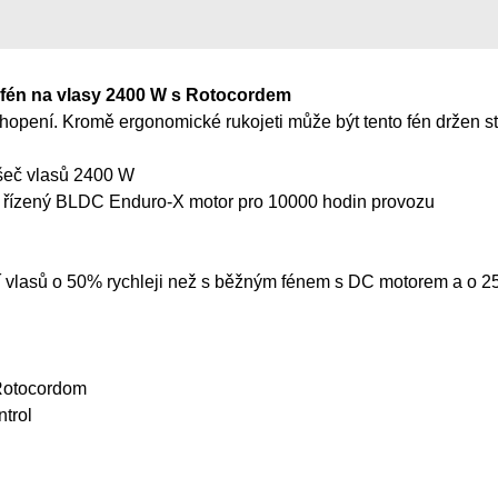
fén na vlasy 2400 W s Rotocordem
opení. Kromě ergonomické rukojeti může být tento fén držen st
šeč vlasů 2400 W
ně řízený BLDC Enduro-X motor pro 10000 hodin provozu
í vlasů o 50% rychleji než s běžným fénem s DC motorem a o 2
Rotocordom
trol