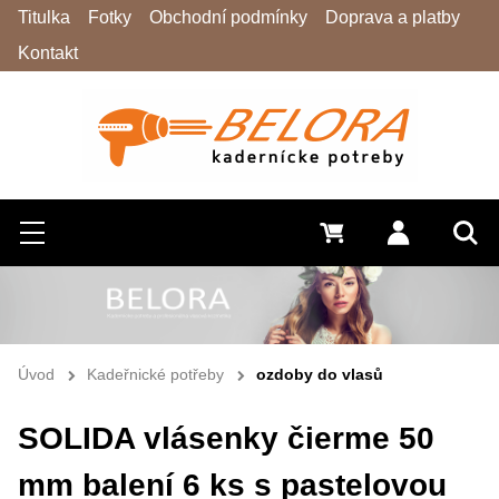
Titulka
Fotky
Obchodní podmínky
Doprava a platby
Kontakt
Hledat
Menu
0 Kč
Přihlásit s
Vyh
Úvod
Kadeřnické potřeby
ozdoby do vlasů
SOLIDA vlásenky čierme 50
mm balení 6 ks s pastelovou