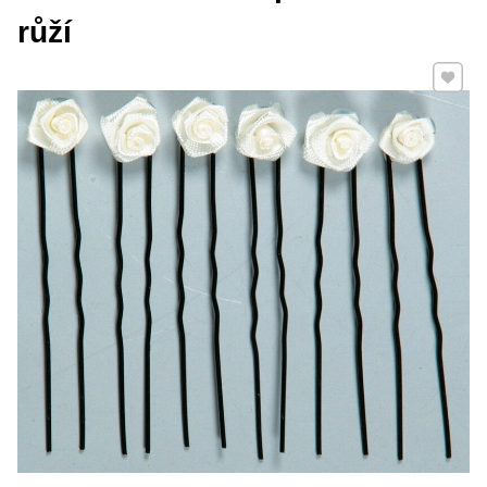
růží
Přidat 