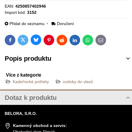
EAN:
4250857402946
Import kód:
3152
Přidat do seznamu
Doručení
Bluesky
Twitter
Facebook
Pinterest
Reddit
LinkedIn
WhatsApp
E-mail
Popis produktu
Více z kategorie
Kadeřnické potřeby
ozdoby do vlasů
Dotaz k produktu
Nový dotaz k produktu
BELORA, S.R.O.
JMÉNO
Kamenný obchod a servis:
Obchodný dom Slimák