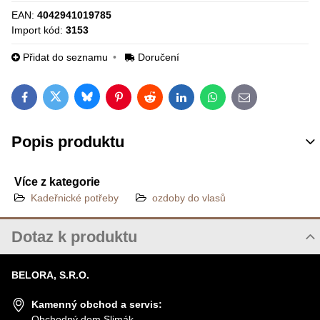
EAN:
4042941019785
Import kód:
3153
Přidat do seznamu
Doručení
Bluesky
Twitter
Facebook
Pinterest
Reddit
LinkedIn
WhatsApp
E-mail
Popis produktu
Více z kategorie
Kadeřnické potřeby
ozdoby do vlasů
Dotaz k produktu
Nový dotaz k produktu
BELORA, S.R.O.
JMÉNO
Kamenný obchod a servis:
Obchodný dom Slimák