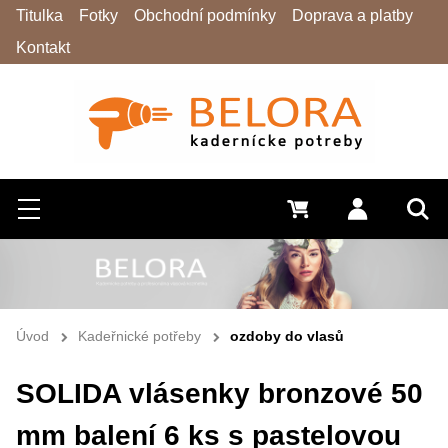
Titulka
Fotky
Obchodní podmínky
Doprava a platby
Kontakt
Hledat
Menu
0 Kč
Přihlásit s
Vyh
Úvod
Kadeřnické potřeby
ozdoby do vlasů
SOLIDA vlásenky bronzové 50
mm balení 6 ks s pastelovou