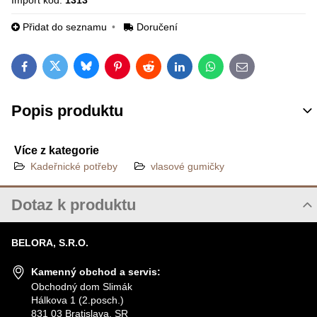
Import kód:
1313
Přidat do seznamu
Doručení
Bluesky
Twitter
Facebook
Pinterest
Reddit
LinkedIn
WhatsApp
E-mail
Popis produktu
Více z kategorie
Kadeřnické potřeby
vlasové gumičky
Dotaz k produktu
Nový dotaz k produktu
BELORA, S.R.O.
JMÉNO
Kamenný obchod a servis:
Obchodný dom Slimák
Hálkova 1 (2.posch.)
VÁŠ E-MAIL
831 03 Bratislava, SR