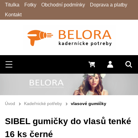
Titulka
Fotky
Obchodní podmínky
Doprava a platby
Kontakt
Hledat
Menu
0 Kč
Přihlásit s
Vyh
Úvod
Kadeřnické potřeby
vlasové gumičky
SIBEL gumičky do vlasů tenké
16 ks černé