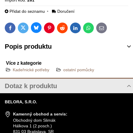
Import kód:
261
Přidat do seznamu
Doručení
Bluesky
Twitter
Facebook
Pinterest
Reddit
LinkedIn
WhatsApp
E-mail
Popis produktu
Více z kategorie
Kadeřnické potřeby
ostatní pomůcky
Dotaz k produktu
Nový dotaz k produktu
BELORA, S.R.O.
JMÉNO
Kamenný obchod a servis:
Obchodný dom Slimák
Hálkova 1 (2.posch.)
VÁŠ E-MAIL
831 03 Bratislava, SR