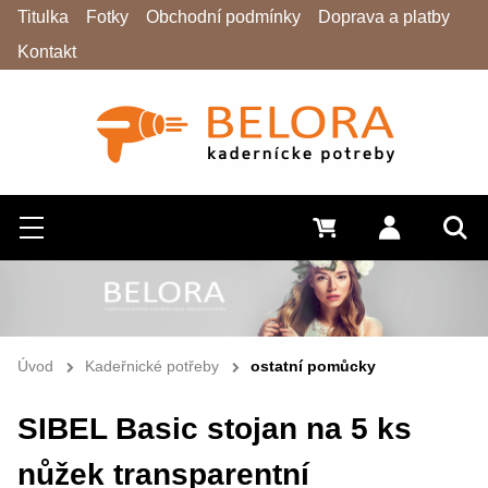
Titulka
Fotky
Obchodní podmínky
Doprava a platby
Kontakt
Hledat
Menu
0 Kč
Přihlásit s
Vyh
Úvod
Kadeřnické potřeby
ostatní pomůcky
SIBEL Basic stojan na 5 ks
nůžek transparentní