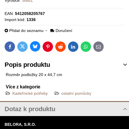
Výrobce:
SIBEL
EAN:
5412058205767
Import kód:
1336
Přidat do seznamu
Doručení
Bluesky
Twitter
Facebook
Pinterest
Reddit
LinkedIn
WhatsApp
E-mail
Popis produktu
Rozměr podložky 20 x 44,7 cm
Více z kategorie
Kadeřnické potřeby
ostatní pomůcky
Dotaz k produktu
Nový dotaz k produktu
BELORA, S.R.O.
JMÉNO