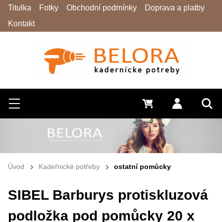
Titulka
Fotky
Obchodní podmínky
Doprava a platby
Kontakt
Hledat
Menu
0 Kč
Přihlásit s
Vyh
Úvod
Kadeřnické potřeby
ostatní pomůcky
SIBEL Barburys protiskluzová
podložka pod pomůcky 20 x