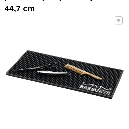
44,7 cm
Přidat 