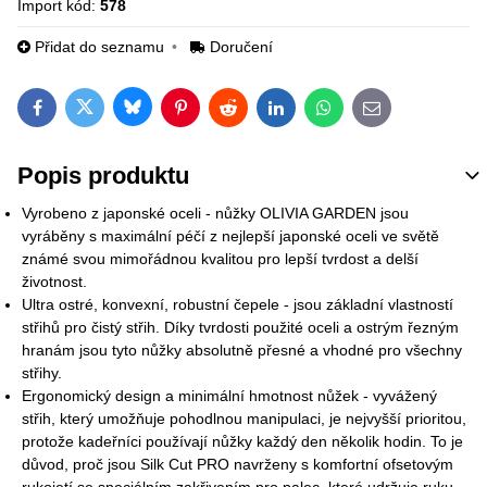
Import kód:
578
Přidat do seznamu
Doručení
Bluesky
Twitter
Facebook
Pinterest
Reddit
LinkedIn
WhatsApp
E-mail
Popis produktu
Vyrobeno z japonské oceli - nůžky OLIVIA GARDEN jsou
vyráběny s maximální péčí z nejlepší japonské oceli ve světě
známé svou mimořádnou kvalitou pro lepší tvrdost a delší
životnost.
Ultra ostré, konvexní, robustní čepele - jsou základní vlastností
střihů pro čistý střih. Díky tvrdosti použité oceli a ostrým řezným
hranám jsou tyto nůžky absolutně přesné a vhodné pro všechny
střihy.
Ergonomický design a minimální hmotnost nůžek - vyvážený
střih, který umožňuje pohodlnou manipulaci, je nejvyšší prioritou,
protože kadeřníci používají nůžky každý den několik hodin. To je
důvod, proč jsou Silk Cut PRO navrženy s komfortní ofsetovým