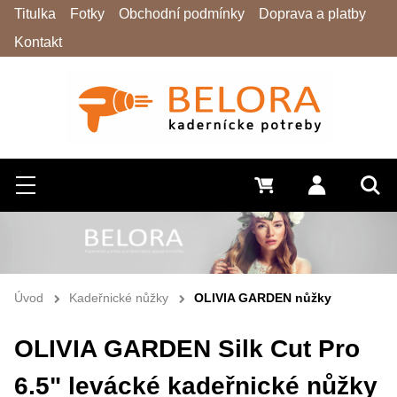
Titulka
Fotky
Obchodní podmínky
Doprava a platby
Kontakt
Hledat
Menu
0 Kč
Přihlásit s
Vyh
Úvod
Kadeřnické nůžky
OLIVIA GARDEN nůžky
OLIVIA GARDEN Silk Cut Pro
6.5" levácké kadeřnické nůžky