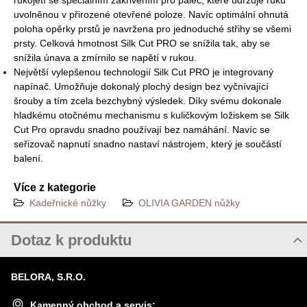
rukojetí se speciálním zakřivením pro palec, které udržuje ruku
uvolněnou v přirozené otevřené poloze. Navíc optimální ohnutá
poloha opěrky prstů je navržena pro jednoduché střihy se všemi
prsty. Celková hmotnost Silk Cut PRO se snížila tak, aby se
snížila únava a zmírnilo se napětí v rukou.
Největší vylepšenou technologií Silk Cut PRO je integrovaný
napínač. Umožňuje dokonalý plochý design bez vyčnívající
šrouby a tím zcela bezchybný výsledek. Díky svému dokonale
hladkému otočnému mechanismu s kuličkovým ložiskem se Silk
Cut Pro opravdu snadno používají bez namáhání. Navíc se
seřizovač napnutí snadno nastaví nástrojem, který je součástí
balení.
Více z kategorie
Kadeřnické nůžky
OLIVIA GARDEN nůžky
Dotaz k produktu
Nový dotaz k produktu
BELORA, S.R.O.
JMÉNO
Kamenný obchod a servis: