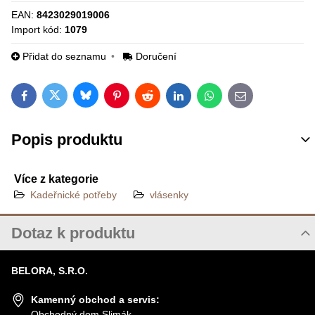
EAN:
8423029019006
Import kód:
1079
Přidat do seznamu
Doručení
Bluesky
Twitter
Facebook
Pinterest
Reddit
LinkedIn
WhatsApp
E-mail
Popis produktu
Více z kategorie
Kadeřnické potřeby
vlásenky
Dotaz k produktu
Nový dotaz k produktu
BELORA, S.R.O.
JMÉNO
Kamenný obchod a servis:
Obchodný dom Slimák