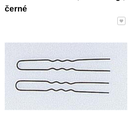
černé
Přidat 