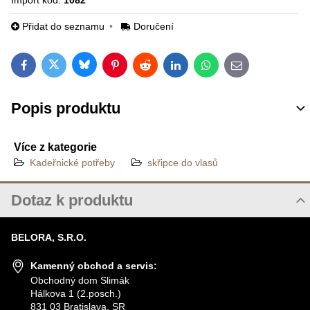
Import kód:
1082
Přidat do seznamu
Doručení
Bluesky
Twitter
Facebook
Pinterest
Reddit
LinkedIn
WhatsApp
E-mail
Popis produktu
Více z kategorie
Kadeřnické potřeby
skřipce do vlasů
Dotaz k produktu
Nový dotaz k produktu
BELORA, S.R.O.
JMÉNO
Kamenný obchod a servis:
Obchodný dom Slimák
Hálkova 1 (2.posch.)
VÁŠ E-MAIL
831 03 Bratislava, SR