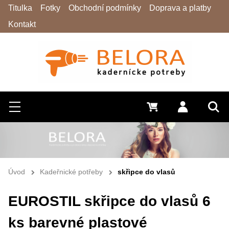
Titulka
Fotky
Obchodní podmínky
Doprava a platby
Kontakt
Hledat
Menu
0 Kč
Přihlásit s
Vyh
Úvod
Kadeřnické potřeby
skřipce do vlasů
EUROSTIL skřipce do vlasů 6
ks barevné plastové