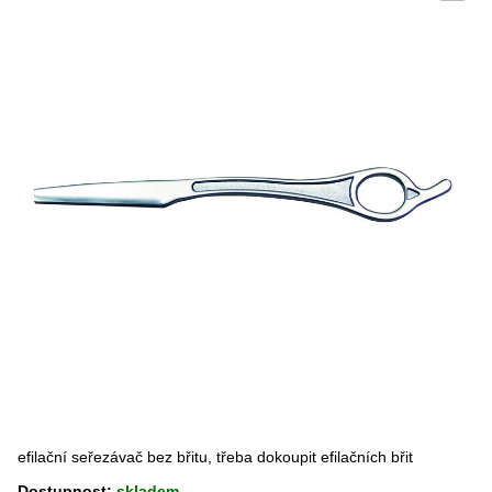
efilační seřezávač bez břitu, třeba dokoupit efilačních břit
Dostupnost:
skladem