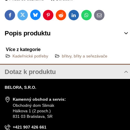
Bluesky
Twitter
Facebook
Pinterest
Reddit
LinkedIn
WhatsApp
E-mail
Popis produktu
Více z kategorie
Kadeřnické potřeby
břitvy, břity a seřezávače
Dotaz k produktu
Nový dotaz k produktu
BELORA, S.R.O.
JMÉNO
Kamenný obchod a servis:
Obchodný dom Slimák
Hálkova 1 (2.posch.)
VÁŠ E-MAIL
831 03 Bratislava, SR
+421 907 426 661