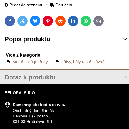
Přidat do seznamu
Doručení
Bluesky
Twitter
Facebook
Pinterest
Reddit
LinkedIn
WhatsApp
E-mail
Popis produktu
Více z kategorie
Kadeřnické potřeby
břitvy, břity a seřezávače
Dotaz k produktu
Nový dotaz k produktu
BELORA, S.R.O.
JMÉNO
Kamenný obchod a servis:
Obchodný dom Slimák
Hálkova 1 (2.posch.)
VÁŠ E-MAIL
831 03 Bratislava, SR