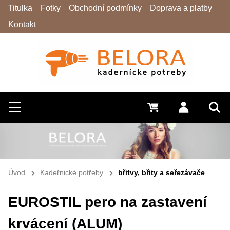
Titulka
Fotky
Obchodní podmínky
Doprava a platby
Kontakt
Hledat
Menu
0 Kč
Přihlásit s
Vyh
Úvod
Kadeřnické potřeby
břitvy, břity a seřezávače
EUROSTIL pero na zastavení
krvácení (ALUM)