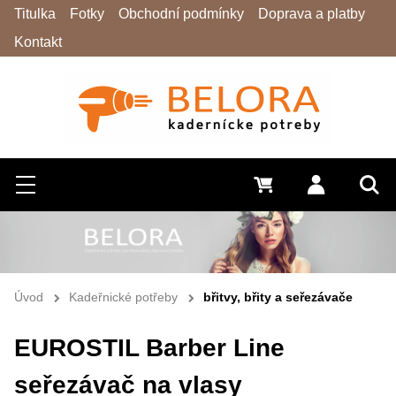
Titulka
Fotky
Obchodní podmínky
Doprava a platby
Kontakt
Hledat
Menu
0 Kč
Přihlásit s
Vyh
Úvod
Kadeřnické potřeby
břitvy, břity a seřezávače
EUROSTIL Barber Line
seřezávač na vlasy