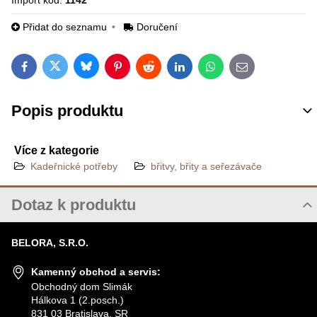
Import kód:
1142
Přidat do seznamu
Doručení
Bluesky
Twitter
Facebook
Pinterest
Reddit
LinkedIn
WhatsApp
E-mail
Popis produktu
Více z kategorie
Kadeřnické potřeby
břitvy, břity a seřezávače
Dotaz k produktu
Nový dotaz k produktu
BELORA, S.R.O.
JMÉNO
Kamenný obchod a servis:
Obchodný dom Slimák
Hálkova 1 (2.posch.)
VÁŠ E-MAIL
831 03 Bratislava, SR