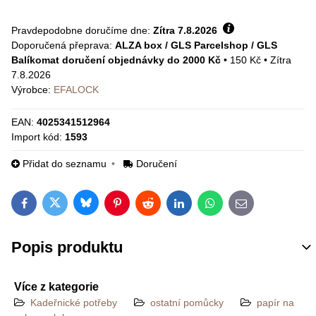
Pravdepodobne doručíme dne:
Zítra
7.8.2026
ALZA box / GLS Parcelshop / GLS
Balíkomat doručení objednávky do 2000 Kč
•
150 Kč
•
Zítra
7.8.2026
Výrobce:
EFALOCK
EAN:
4025341512964
Import kód:
1593
Přidat do seznamu
Doručení
Bluesky
Twitter
Facebook
Pinterest
Reddit
LinkedIn
WhatsApp
E-mail
Popis produktu
Více z kategorie
Kadeřnické potřeby
ostatní pomůcky
papír na