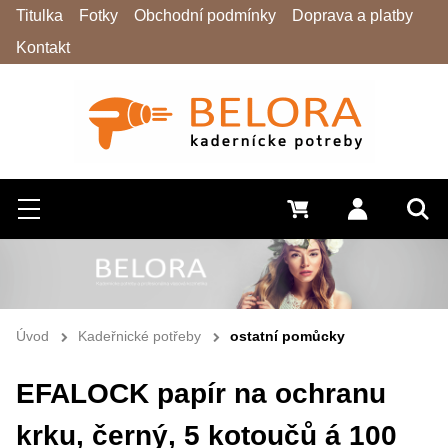
Titulka
Fotky
Obchodní podmínky
Doprava a platby
Kontakt
Hledat
Menu
0 Kč
Přihlásit s
Vyh
Úvod
Kadeřnické potřeby
ostatní pomůcky
EFALOCK papír na ochranu
krku, černý, 5 kotoučů á 100