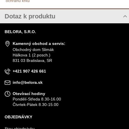
ochranu krku
Dotaz k produktu
Nový dotaz k produktu
BELORA, S.R.O.
JMÉNO
Kamenný obchod a servis:
Obchodný dom Slimák
Hálkova 1 (2.posch.)
VÁŠ E-MAIL
831 03 Bratislava, SR
+421 907 426 661
VÁŠ DOTAZ K PRODUKTU
info@belora.sk
Otevírací hodiny
Pondělí-Středa 8.30-16.00
Čtvrtek-Pátek 8.30-15.00
OBJEDNÁVKY
Odeslat
Stav objednávky