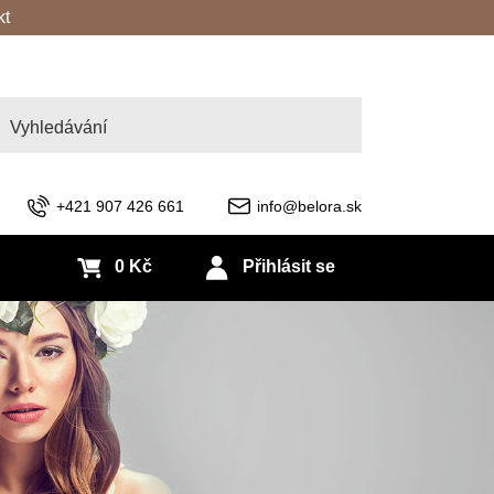
kt
edat
+421 907 426 661
info@belora.sk
0 Kč
Přihlásit se