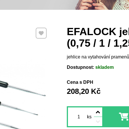
EFALOCK jeh
Přidat k Oblíbeným
(0,75 / 1 / 1
jehlice na vytahování pramenů 
Dostupnost:
skladem
Cena s DPH
208,20 Kč
ks