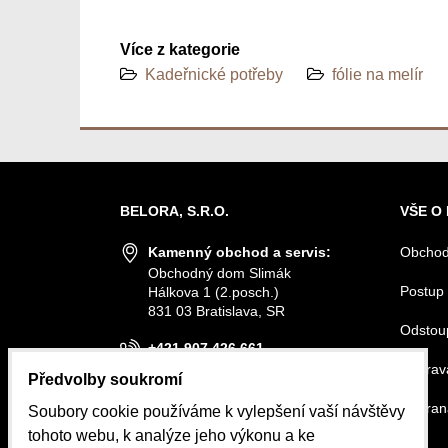
Více z kategorie
Kadeřnické potřeby
fólie na melír
BELORA, S.R.O.
VŠE O
Kamenný obchod a servis:
Obchod
Obchodný dom Slimák
Postup 
Hálkova 1 (2.posch.)
831 03 Bratislava, SR
Odstou
+421 907 426 661
Doprava
Předvolby soukromí
info@belora.sk
Ochran
Soubory cookie používáme k vylepšení vaší návštěvy
Otevírací hodiny
tohoto webu, k analýze jeho výkonu a ke
Pondělí-Středa 8.30-16.00