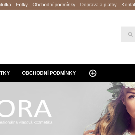
itulka
Fotky
Obchodní podmínky
Doprava a platby
Konta
Hl
TKY
OBCHODNÍ PODMÍNKY