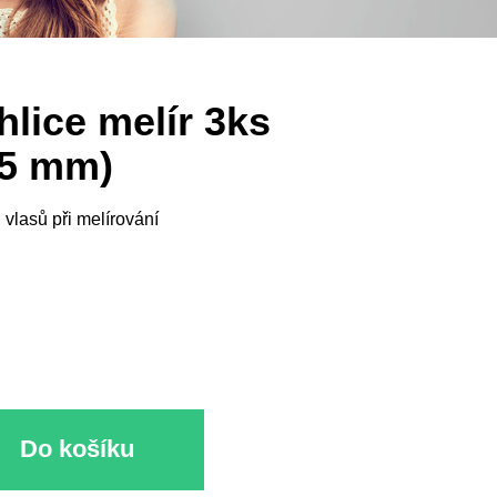
lice melír 3ks
,25 mm)
vlasů při melírování
Do košíku