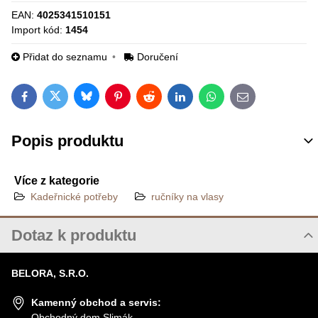
EAN:
4025341510151
Import kód:
1454
Přidat do seznamu
Doručení
Bluesky
Twitter
Facebook
Pinterest
Reddit
LinkedIn
WhatsApp
E-mail
Popis produktu
Více z kategorie
Kadeřnické potřeby
ručníky na vlasy
Dotaz k produktu
Nový dotaz k produktu
BELORA, S.R.O.
JMÉNO
Kamenný obchod a servis:
Obchodný dom Slimák