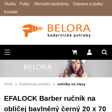
Titulka
Fotky
Obchodní podmínky
Doprava a platby
Kontakt
Hledat
Menu
0 Kč
Přihlásit s
Vyh
Úvod
Kadeřnické potřeby
ručníky na vlasy
EFALOCK Barber ručník na
obličej bavlněný černý 20 x 70