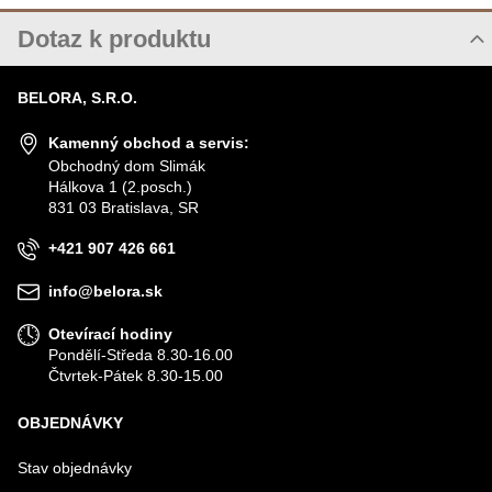
Dotaz k produktu
Nový dotaz k produktu
BELORA, S.R.O.
JMÉNO
Kamenný obchod a servis:
Obchodný dom Slimák
Hálkova 1 (2.posch.)
VÁŠ E-MAIL
831 03 Bratislava, SR
+421 907 426 661
VÁŠ DOTAZ K PRODUKTU
info@belora.sk
Otevírací hodiny
Pondělí-Středa 8.30-16.00
Čtvrtek-Pátek 8.30-15.00
OBJEDNÁVKY
Odeslat
Stav objednávky