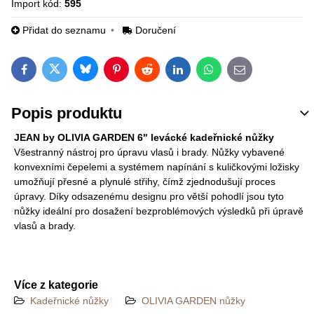
Import kód:
595
Přidat do seznamu
Doručení
Bluesky
Twitter
Facebook
Pinterest
Reddit
LinkedIn
WhatsApp
E-mail
Popis produktu
JEAN by OLIVIA GARDEN 6" levácké kadeřnické nůžky
Všestranný nástroj pro úpravu vlasů i brady. Nůžky vybavené
konvexními čepelemi a systémem napínání s kuličkovými ložisky
umožňují přesné a plynulé střihy, čímž zjednodušují proces
úpravy. Díky odsazenému designu pro větší pohodlí jsou tyto
nůžky ideální pro dosažení bezproblémových výsledků při úpravě
vlasů a brady.
Více z kategorie
Kadeřnické nůžky
OLIVIA GARDEN nůžky