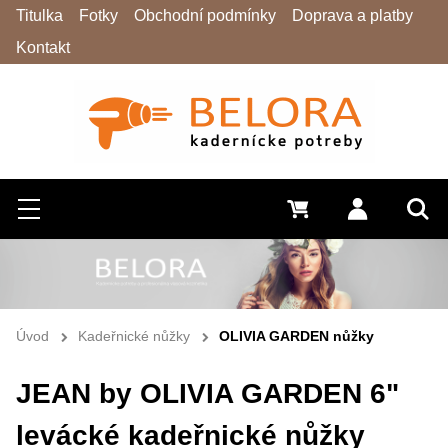
Titulka
Fotky
Obchodní podmínky
Doprava a platby
Kontakt
Hledat
Menu
0 Kč
Přihlásit s
Vyh
Úvod
Kadeřnické nůžky
OLIVIA GARDEN nůžky
JEAN by OLIVIA GARDEN 6"
levácké kadeřnické nůžky