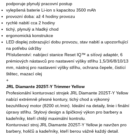
podporuje plynulý pracovní postup
vylepšená baterie Li‑ion s kapacitou 3500 mAh
provozní doba: až 4 hodiny provozu
rychlé nabití cca 2 hodiny
tichý, plynulý a hladký chod
ergonomická konstrukce
LED displej zobrazující dobu provozu, stav nabití a upozorňující
na potřebu údržby
Příslušenství: nabíjecí stanice Reset IQ™ a síťový adaptér, 6
prémiových nástavců pro nastavení výšky střihu 1,5/3/6/8/10/13
mm, nástroj pro nastavení výšky střihu, ochrana čepele, čistící
štětec, mazací olej
+
JRL Diamante 2025T-Y Trimmer Yellow
Profesionální konturovací strojek JRL Diamante 2025T-Y Yellow
nabízí extrémně přesné kontury, tichý chod a výkonný
bezuhlíkový motor (8200 ot./min). Ideální na detaily, linie i finální
úpravy střihu. Stylový design a špičkový výkon pro barbery a
kadeřníky, kteří chtějí maximální kontrolu.
Konturovací stroj JRL Diamante 2025T-Y Yellow je navržen pro
barbery, holičů a kadeřníky, kteří berou vážně každý detail.