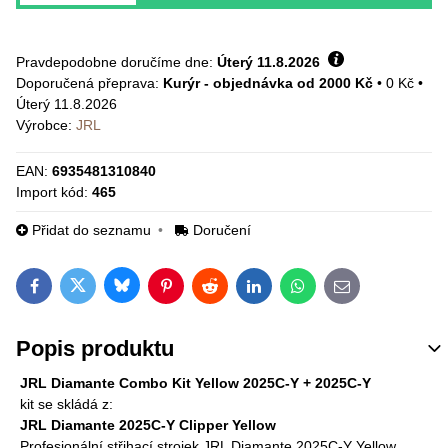
Pravdepodobne doručíme dne:
Úterý
11.8.2026
Kurýr - objednávka od 2000 Kč
•
0 Kč
•
Úterý
11.8.2026
Výrobce:
JRL
EAN:
6935481310840
Import kód:
465
Přidat do seznamu
Doručení
Bluesky
Twitter
Facebook
Pinterest
Reddit
LinkedIn
WhatsApp
E-mail
Popis produktu
JRL Diamante Combo Kit Yellow 2025C-Y + 2025C-Y
kit se skládá z:
JRL Diamante 2025C-Y Clipper Yellow
Profesionální střihací strojek JRL Diamante 2025C-Y Yellow