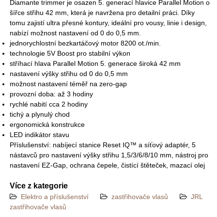
Diamante trimmer je osazen 5. generací hlavice Parallel Motion o
šířce střihu 42 mm, která je navržena pro detailní práci. Díky
tomu zajistí ultra přesné kontury, ideální pro vousy, linie i design,
nabízí možnost nastavení od 0 do 0,5 mm.
jednorychlostní bezkartáčový motor 8200 ot./min.
technologie 5V Boost pro stabilní výkon
stříhací hlava Parallel Motion 5. generace široká 42 mm
nastavení výšky střihu od 0 do 0,5 mm
možnost nastavení téměř na zero-gap
provozní doba: až 3 hodiny
rychlé nabití cca 2 hodiny
tichý a plynulý chod
ergonomická konstrukce
LED indikátor stavu
Příslušenství: nabíjecí stanice Reset IQ™ a síťový adaptér, 5
nástavců pro nastavení výšky střihu 1,5/3/6/8/10 mm, nástroj pro
nastavení EZ-Gap, ochrana čepele, čistící štěteček, mazací olej
Více z kategorie
Elektro a příslušenství
zastřihovače vlasů
JRL
zastřihovače vlasů