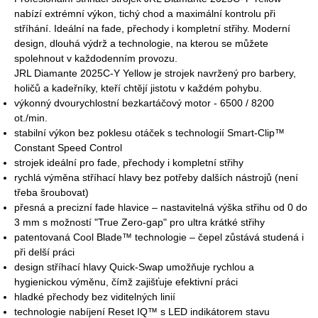
nabízí extrémní výkon, tichý chod a maximální kontrolu při
stříhání. Ideální na fade, přechody i kompletní střihy. Moderní
design, dlouhá výdrž a technologie, na kterou se můžete
spolehnout v každodenním provozu.
JRL Diamante 2025C-Y Yellow je strojek navržený pro barbery,
holičů a kadeřníky, kteří chtějí jistotu v každém pohybu.
výkonný dvourychlostní bezkartáčový motor - 6500 / 8200
ot./min.
stabilní výkon bez poklesu otáček s technologií Smart-Clip™
Constant Speed ​​Control
strojek ideální pro fade, přechody i kompletní střihy
rychlá výměna stříhací hlavy bez potřeby dalších nástrojů (není
třeba šroubovat)
přesná a precizní fade hlavice – nastavitelná výška střihu od 0 do
3 mm s možností "True Zero-gap" pro ultra krátké střihy
patentovaná Cool Blade™ technologie – čepel zůstává studená i
při delší práci
design stříhací hlavy Quick-Swap umožňuje rychlou a
hygienickou výměnu, čímž zajišťuje efektivní práci
hladké přechody bez viditelných linií
technologie nabíjení Reset IQ™ s LED indikátorem stavu